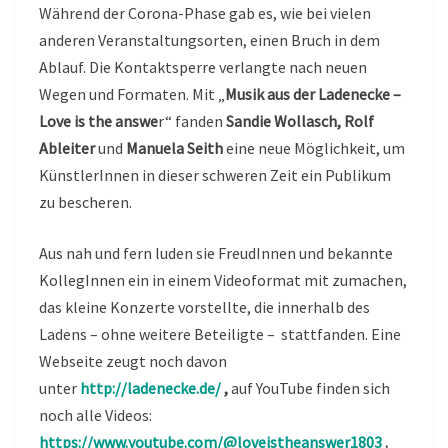
Während der Corona-Phase gab es, wie bei vielen
anderen Veranstaltungsorten, einen Bruch in dem
Ablauf. Die Kontaktsperre verlangte nach neuen
Wegen und Formaten. Mit „
Musik aus der Ladenecke –
Love is the answe
r“ fanden
Sandie Wollasch,
Rolf
Ableiter
und
Manuela Seith
eine neue Möglichkeit, um
KünstlerInnen in dieser schweren Zeit ein Publikum
zu bescheren.
Aus nah und fern luden sie FreudInnen und bekannte
KollegInnen ein in einem Videoformat mit zumachen,
das kleine Konzerte vorstellte, die innerhalb des
Ladens – ohne weitere Beteiligte – stattfanden. Eine
Webseite zeugt noch davon
unter
http://ladenecke.de/
,
auf YouTube finden sich
noch alle Videos:
https://www.youtube.com/@loveistheanswer1803
.