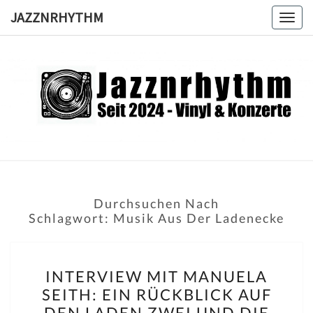
Skip
JAZZNRHYTHM
Togg
to
navig
content
JAZZNRH
Seit
2024 –
Vinyl &
Konzerte
Durchsuchen Nach
Schlagwort:
Musik Aus Der Ladenecke
INTERVIEW
INTERVIEW MIT MANUELA
MIT
SEITH: EIN RÜCKBLICK AUF
MANUELA
DEN LADEN ZWEI UND DIE