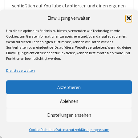
schließlich auf YouTube etablierten und einen eigenen
Kanal bekamen.
Einwilligung verwalten
Noch heute finden sich dort 37 Konzerte unter der
Um dir ein optimales Erlebnis zu bieten, verwenden wir Technologien wie
Cookies, um Geräteinformationen zu speichern und/oder darauf zuzugreifen.
Moderation von Sandie Wollasch und Rolf Ableiter.
Wenn du diesen Technologien zustimmst, können wir Daten wie das
Das Ambiente war so einfach wie genial. Man nutzte
Surfverhalten oder eindeutige IDs auf dieser Website verarbeiten. Wenn du deine
Einwilligung nicht erteilst oder zurückziehst, können bestimmte Merkmale und
für diese Events, die komplett ohne Publikum, aber
Funktionen beeinträchtigt werden.
mit dem richtigen technischen Equipment
stattfanden, den Laden Zwei in der Goethestraße und
Dienste verwalten
stellte das Ergebnis auf YouTube den Interessierten
Akzeptieren
zur Verfügung.
Ablehnen
Der Rahmen war immer gleich: Ein Sofa, zwei
Gastgeber – Sandie und Rolf – und mindestens ein
Einstellungen ansehen
musikalischer Gast. Die beiden, die durch die kurzen
Konzerte führten, weisen jeweils für sich eine lange
Cookie-Richtlinie
Datenschutzerklärung
Impressum
Karriere in verschiedenen eigenen Programmen und