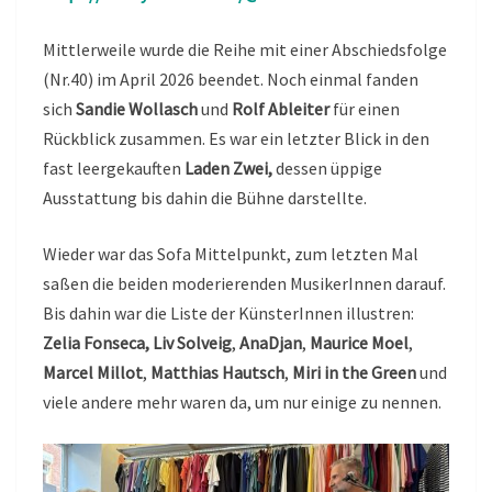
Mittlerweile wurde die Reihe mit einer Abschiedsfolge
(Nr.40) im April 2026 beendet. Noch einmal fanden
sich
Sandie Wollasch
und
Rolf Ableiter
für einen
Rückblick zusammen. Es war ein letzter Blick in den
fast leergekauften
Laden Zwei,
dessen üppige
Ausstattung bis dahin die Bühne darstellte.
Wieder war das Sofa Mittelpunkt, zum letzten Mal
saßen die beiden moderierenden MusikerInnen darauf.
Bis dahin war die Liste der KünsterInnen illustren:
Zelia Fonseca,
Liv Solveig
,
AnaDjan
,
Maurice Moel
,
Marcel Millot
,
Matthias Hautsch
,
Miri in the Green
und
viele andere mehr waren da, um nur einige zu nennen.