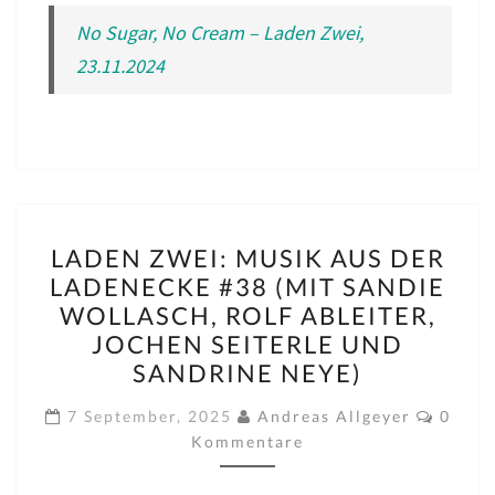
No Sugar, No Cream – Laden Zwei,
23.11.2024
LADEN
LADEN ZWEI: MUSIK AUS DER
ZWEI:
LADENECKE #38 (MIT SANDIE
MUSIK
WOLLASCH, ROLF ABLEITER,
AUS
JOCHEN SEITERLE UND
DER
SANDRINE NEYE)
LADENECKE
Komme
#38
7 September, 2025
Andreas Allgeyer
0
Kommentare
(MIT
SANDIE