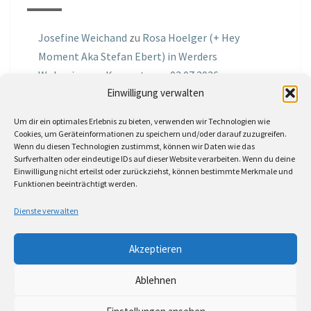
Josefine Weichand
zu
Rosa Hoelger (+ Hey
Moment Aka Stefan Ebert) in Werders
Wohnzimmer Konzerte am 03.07.2026
Einwilligung verwalten
Jochen Spektralometer
zu
Jazznrhythms
Um dir ein optimales Erlebnis zu bieten, verwenden wir Technologien wie
Podcast Nr.01 vom 08.09.2025 mit Joe Astray
Cookies, um Geräteinformationen zu speichern und/oder darauf zuzugreifen.
Wenn du diesen Technologien zustimmst, können wir Daten wie das
MIRI IN THE GREEN
zu
Miri in the Green in der
Surfverhalten oder eindeutige IDs auf dieser Website verarbeiten. Wenn du deine
Einwilligung nicht erteilst oder zurückziehst, können bestimmte Merkmale und
Hemingway Lounge, am 30.05.2026
Funktionen beeinträchtigt werden.
Jörg Thurath
zu
Rene Lober
Dienste verwalten
Molle
zu
Interview mit dem Vinylexpress zum
Akzeptieren
8ten Vinylflohmarkt am 16.05.2026
Ablehnen