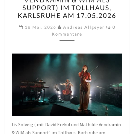
MIT
SUPPORT) IM TOLLHAUS,
DAVID
KARLSRUHE AM 17.05.2026
EREKUL
Komment
UND
18 Mai, 2026
Andreas Allgeyer
0
Kommentare
MATHILDE
VENDRAMIN
&
WIM
ALS
SUPPORT)
IM
TOLLHAUS,
KARLSRUHE
AM
17.05.2026
Liv Solveig ( mit David Erekul und Mathilde Vendramin
& WIM als Support) im Tollhaus, Karlsruhe am