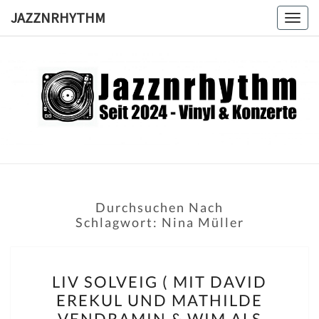
Skip
JAZZNRHYTHM
Togg
to
navig
content
JAZZNRH
Seit
2024 –
Vinyl &
Konzerte
Durchsuchen Nach
Schlagwort:
Nina Müller
LIV
LIV SOLVEIG ( MIT DAVID
SOLVEIG
EREKUL UND MATHILDE
(
VENDRAMIN & WIM ALS