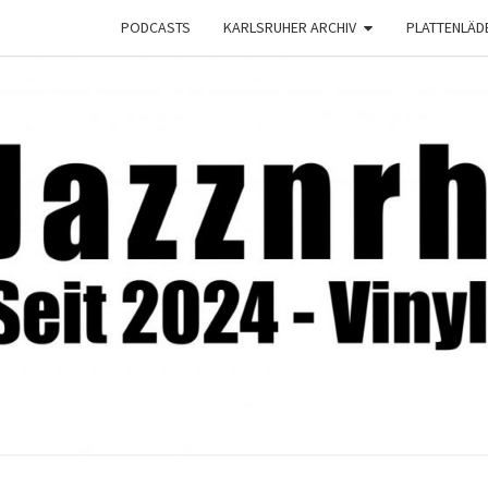
PODCASTS
KARLSRUHER ARCHIV
PLATTENLÄD
JAZZ
Seit
2024 –
Vinyl &
Konzerte