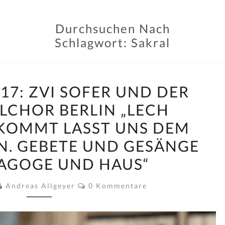
Durchsuchen Nach
Schlagwort:
Sakral
TONSPUR
17: ZVI SOFER UND DER
NR.
CHOR BERLIN „LECH
17:
KOMMT LASST UNS DEM
ZVI
SOFER
N. GEBETE UND GESÄNGE
UND
AGOGE UND HAUS“
DER
SYNAGOGALCHOR
Kommentare
Andreas Allgeyer
0 Kommentare
BERLIN
„LECH