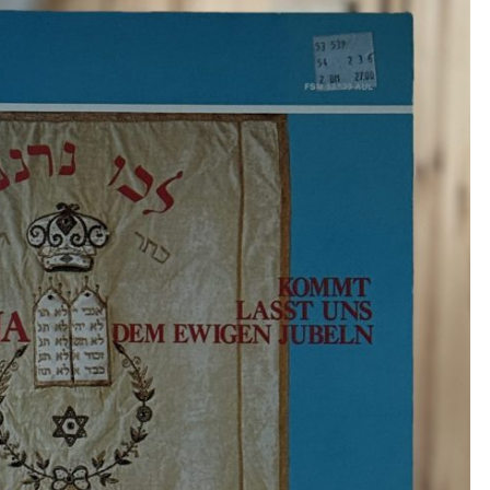
NERANENA
–
KOMMT
LASST
UNS
DEM
EWIGEN
JUBELN.
GEBETE
UND
GESÄNGE
AUS
SYNAGOGE
UND
HAUS“