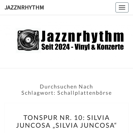
Skip
JAZZNRHYTHM
Togg
to
navig
content
JAZZNRH
Seit
2024 –
Vinyl &
Konzerte
Durchsuchen Nach
Schlagwort:
Schallplattenbörse
TONSPUR
TONSPUR NR. 10: SILVIA
NR.
JUNCOSA „SILVIA JUNCOSA“
10: