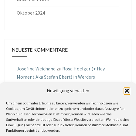
Oktober 2024
NEUESTE KOMMENTARE
Josefine Weichand
zu
Rosa Hoelger (+ Hey
Moment Aka Stefan Ebert) in Werders
Wohnzimmer Konzerte am 03.07.2026
Einwilligung verwalten
Jochen Spektralometer
zu
Jazznrhythms
Um dir ein optimales Erlebnis zu bieten, verwenden wir Technologien wie
Podcast Nr.01 vom 08.09.2025 mit Joe Astray
Cookies, um Geräteinformationen zu speichern und/oder darauf zuzugreifen.
Wenn du diesen Technologien zustimmst, können wir Daten wie das
MIRI IN THE GREEN
zu
Miri in the Green in der
Surfverhalten oder eindeutige IDs auf dieser Website verarbeiten. Wenn du deine
Einwilligung nicht erteilst oder zurückziehst, können bestimmte Merkmale und
Hemingway Lounge, am 30.05.2026
Funktionen beeinträchtigt werden.