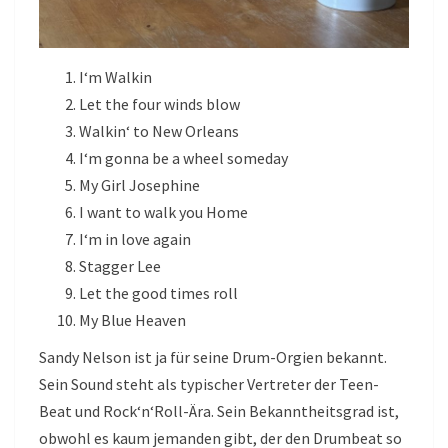
I‘m Walkin
Let the four winds blow
Walkin‘ to New Orleans
I‘m gonna be a wheel someday
My Girl Josephine
I want to walk you Home
I‘m in love again
Stagger Lee
Let the good times roll
My Blue Heaven
Sandy Nelson ist ja für seine Drum-Orgien bekannt.
Sein Sound steht als typischer Vertreter der Teen-
Beat und Rock‘n‘Roll-Ära. Sein Bekanntheitsgrad ist,
obwohl es kaum jemanden gibt, der den Drumbeat so