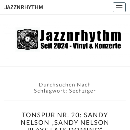
Skip
JAZZNRHYTHM
Togg
to
navig
content
JAZZNRH
Seit
2024 –
Vinyl &
Konzerte
Durchsuchen Nach
Schlagwort:
Sechziger
TONSPUR
TONSPUR NR. 20: SANDY
NR.
NELSON „SANDY NELSON
20:
PLAYS FATS DOMINO“