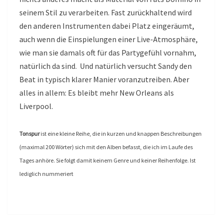
seinem Stil zu verarbeiten. Fast zurückhaltend wird
den anderen Instrumenten dabei Platz eingeräumt,
auch wenn die Einspielungen einer Live-Atmosphäre,
wie man sie damals oft für das Partygefühl vornahm,
natürlich da sind. Und natürlich versucht Sandy den
Beat in typisch klarer Manier voranzutreiben. Aber
alles in allem: Es bleibt mehr New Orleans als
Liverpool.
Tonspur
ist eine kleine Reihe, die in kurzen und knappen Beschreibungen
(maximal 200 Wörter) sich mit den Alben befasst, die ich im Laufe des
Tages anhöre. Sie folgt damit keinem Genre und keiner Reihenfolge. Ist
lediglich nummeriert