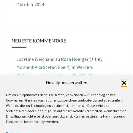
Oktober 2024
NEUESTE KOMMENTARE
Josefine Weichand
zu
Rosa Hoelger (+ Hey
Moment Aka Stefan Ebert) in Werders
Wohnzimmer Konzerte am 03.07.2026
Einwilligung verwalten
Jochen Spektralometer
zu
Jazznrhythms
Um dir ein optimales Erlebnis zu bieten, verwenden wir Technologien wie
Podcast Nr.01 vom 08.09.2025 mit Joe Astray
Cookies, um Geräteinformationen zu speichern und/oder darauf zuzugreifen.
Wenn du diesen Technologien zustimmst, können wir Daten wie das
MIRI IN THE GREEN
zu
Miri in the Green in der
Surfverhalten oder eindeutige IDs auf dieser Website verarbeiten. Wenn du deine
Einwilligung nicht erteilst oder zurückziehst, können bestimmte Merkmale und
Hemingway Lounge, am 30.05.2026
Funktionen beeinträchtigt werden.
Jörg Thurath
zu
Rene Lober