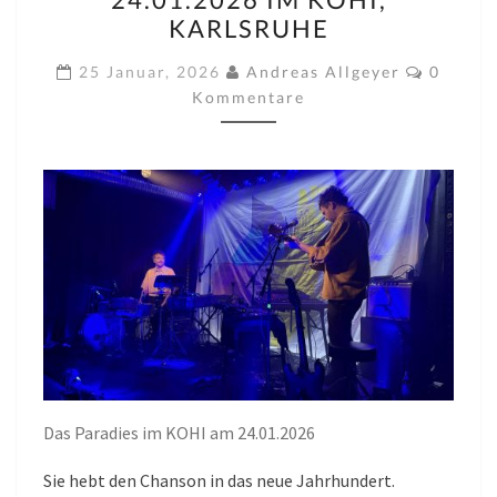
STEFANIE
KARLSRUHE
SCHRANK)
Kommen
AM
25 Januar, 2026
Andreas Allgeyer
0
Kommentare
24.01.2026
IM
KOHI,
KARLSRUHE
Das Paradies im KOHI am 24.01.2026
Sie hebt den Chanson in das neue Jahrhundert.