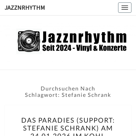
Skip
JAZZNRHYTHM
Togg
to
navig
content
JAZZNRH
Seit
2024 –
Vinyl &
Konzerte
Durchsuchen Nach
Schlagwort:
Stefanie Schrank
DAS
DAS PARADIES (SUPPORT:
PARADIES
STEFANIE SCHRANK) AM
(SUPPORT:
24.01.2026 IM KOHI,