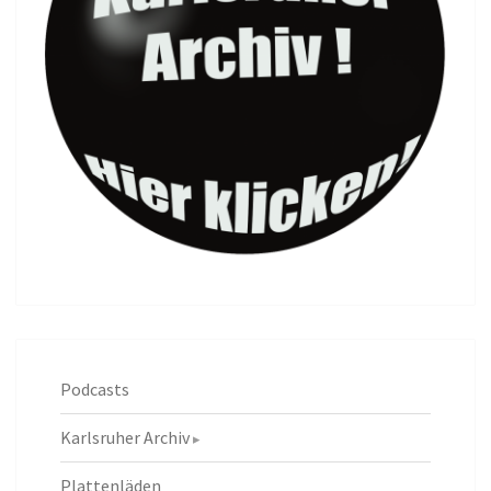
Podcasts
Karlsruher Archiv
Plattenläden