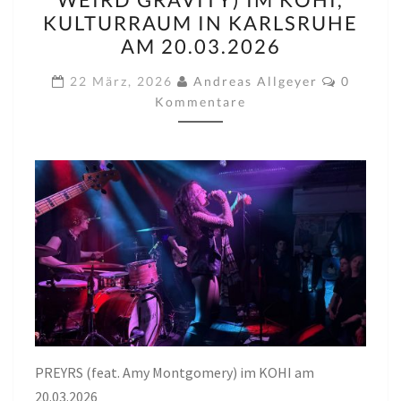
MONTGOMERY)
KULTURRAUM IN KARLSRUHE
(SUPPORT:
AM 20.03.2026
WEIRD
Komment
GRAVITY)
22 März, 2026
Andreas Allgeyer
0
Kommentare
IM
KOHI,
KULTURRAUM
IN
KARLSRUHE
AM
20.03.2026
PREYRS (feat. Amy Montgomery) im KOHI am
20.03.2026