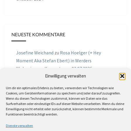
NEUESTE KOMMENTARE
Josefine Weichand
zu
Rosa Hoelger (+ Hey
Moment Aka Stefan Ebert) in Werders
Wohnzimmer Konzerte am 03.07.2026
Einwilligung verwalten
Jochen Spektralometer
zu
Jazznrhythms
Um dir ein optimales Erlebnis zu bieten, verwenden wir Technologien wie
Podcast Nr.01 vom 08.09.2025 mit Joe Astray
Cookies, um Geräteinformationen zu speichern und/oder darauf zuzugreifen.
Wenn du diesen Technologien zustimmst, können wir Daten wie das
MIRI IN THE GREEN
zu
Miri in the Green in der
Surfverhalten oder eindeutige IDs auf dieser Website verarbeiten. Wenn du deine
Einwilligung nicht erteilst oder zurückziehst, können bestimmte Merkmale und
Hemingway Lounge, am 30.05.2026
Funktionen beeinträchtigt werden.
Jörg Thurath
zu
Rene Lober
Dienste verwalten