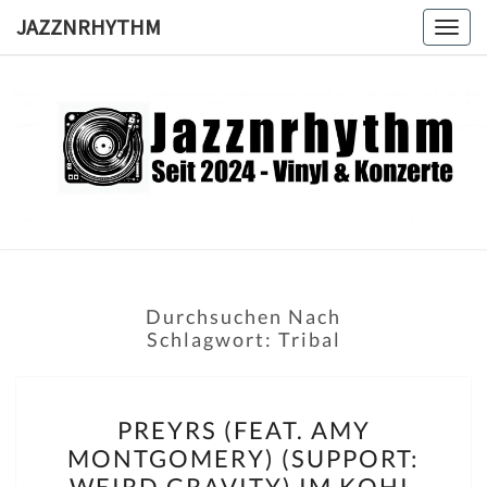
Skip
JAZZNRHYTHM
Togg
to
navig
content
JAZZNRH
Seit
2024 –
Vinyl &
Konzerte
Durchsuchen Nach
Schlagwort:
Tribal
PREYRS
PREYRS (FEAT. AMY
(FEAT.
MONTGOMERY) (SUPPORT:
AMY
WEIRD GRAVITY) IM KOHI,