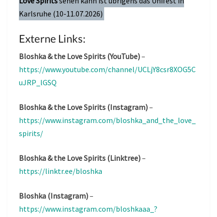
Love Spirits
sehen kann ist übrigens das Unifest in
Karlsruhe (10-11.07.2026)
Externe Links:
Bloshka & the Love Spirits (YouTube)
–
https://www.youtube.com/channel/UCLjY8csr8XOG5C
uJRP_lGSQ
Bloshka & the Love Spirits (Instagram)
–
https://www.instagram.com/bloshka_and_the_love_
spirits/
Bloshka & the Love Spirits (Linktree)
–
https://linktr.ee/bloshka
Bloshka (Instagram)
–
https://www.instagram.com/bloshkaaa_?