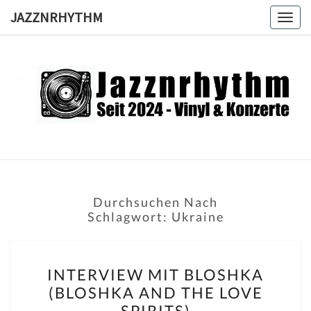
Skip
JAZZNRHYTHM
Togg
to
navig
content
JAZZNRH
Seit
2024 –
Vinyl &
Konzerte
Durchsuchen Nach
Schlagwort:
Ukraine
INTERVIEW
INTERVIEW MIT BLOSHKA
MIT
(BLOSHKA AND THE LOVE
BLOSHKA
SPIRITS)