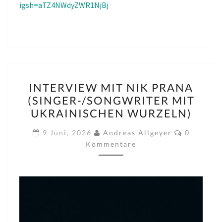
igsh=aTZ4NWdyZWR1NjBj
INTERVIEW
INTERVIEW MIT NIK PRANA
MIT
(SINGER-/SONGWRITER MIT
NIK
UKRAINISCHEN WURZELN)
PRANA
(SINGER-/SONGWRITER
Komment
9 Juni, 2026
Andreas Allgeyer
0
MIT
Kommentare
UKRAINISCHEN
WURZELN)