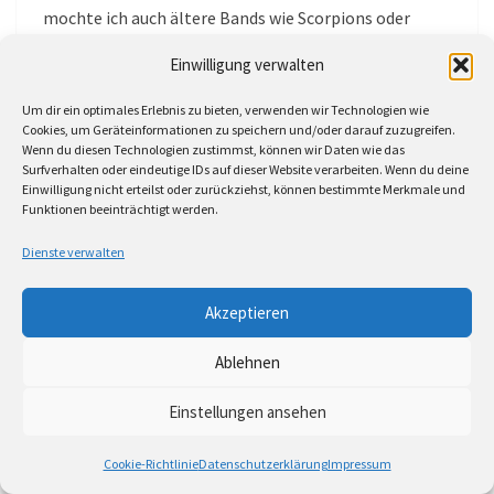
mochte ich auch ältere Bands wie Scorpions oder
Deep Purple. Später habe ich gemerkt, dass ich eher
Einwilligung verwalten
ein ruhiger, sensibler Typ bin. Deshalb bin ich
irgendwann bei akustischer Musik gelandet und habe
Um dir ein optimales Erlebnis zu bieten, verwenden wir Technologien wie
Cookies, um Geräteinformationen zu speichern und/oder darauf zuzugreifen.
die E-Gitarre praktisch komplett aufgegeben.
Wenn du diesen Technologien zustimmst, können wir Daten wie das
Surfverhalten oder eindeutige IDs auf dieser Website verarbeiten. Wenn du deine
Einwilligung nicht erteilst oder zurückziehst, können bestimmte Merkmale und
Andreas Allgeyer (Jazznrhythm.com)
Funktionen beeinträchtigt werden.
Und dann kamen die Singer-Songwriter?
Dienste verwalten
Nik Prana
Akzeptieren
Genau. James Blunt war ein großes Vorbild, später
Ablehnen
auch Ed Sheeran. Heute höre ich vor allem Country-
Einstellungen ansehen
Pop. Besonders Brett Young hat mich beeinflusst.
Über ein Cover seines Songs „In Case You Didn’t Know“
Cookie-Richtlinie
Datenschutzerklärung
Impressum
bin ich überhaupt erst auf ihn aufmerksam geworden.