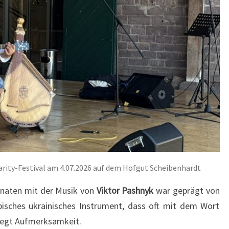
DEM
HOFGUT
SCHEIBENHARDT
arity-Festival am 4.07.2026 auf dem Hofgut Scheibenhardt
onaten mit der Musik von
Viktor Pashnyk
war geprägt von
pisches ukrainisches Instrument, dass oft mit dem Wort
rregt Aufmerksamkeit.