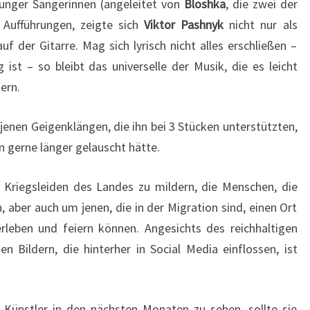
unger Sängerinnen (angeleitet von
Bloshka
, die zwei der
 Aufführungen, zeigte sich
Viktor Pashnyk
nicht nur als
f der Gitarre. Mag sich lyrisch nicht alles erschließen –
ist – so bleibt das universelle der Musik, die es leicht
dern.
 jenen Geigenklängen, die ihn bei 3 Stücken unterstützten,
n gerne länger gelauscht hätte.
e Kriegsleiden des Landes zu mildern, die Menschen, die
, aber auch um jenen, die in der Migration sind, einen Ort
rleben und feiern können. Angesichts des reichhaltigen
 Bildern, die hinterher in Social Media einflossen, ist
 Künstler in den nächsten Monaten zu sehen, sollte sie