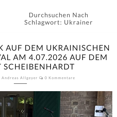
Durchsuchen Nach
Schlagwort:
Ukrainer
VIKTOR
K AUF DEM UKRAINISCHEN
PASHNYK
AL AM 4.07.2026 AUF DEM
AUF
 SCHEIBENHARDT
DEM
UKRAINISCHEN
Kommentare
Andreas Allgeyer
0 Kommentare
CHARITY-
FESTIVAL
AM
4.07.2026
AUF