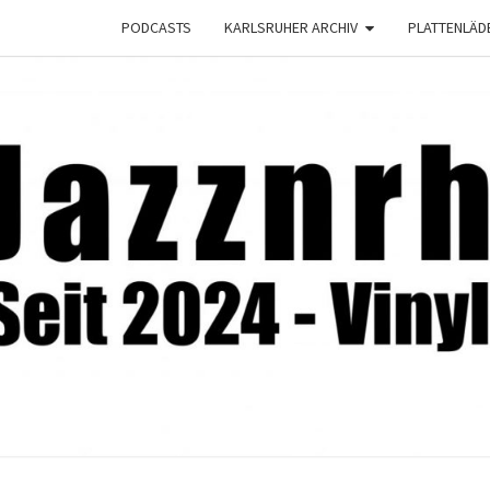
PODCASTS
KARLSRUHER ARCHIV
PLATTENLÄD
JAZZ
Seit
2024 –
Vinyl &
Konzerte