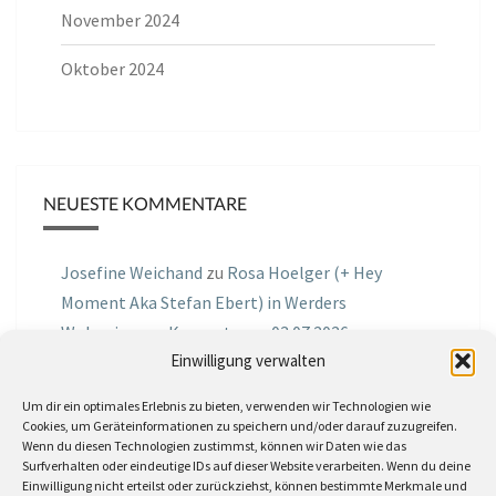
November 2024
Oktober 2024
NEUESTE KOMMENTARE
Josefine Weichand
zu
Rosa Hoelger (+ Hey
Moment Aka Stefan Ebert) in Werders
Wohnzimmer Konzerte am 03.07.2026
Einwilligung verwalten
Jochen Spektralometer
zu
Jazznrhythms
Um dir ein optimales Erlebnis zu bieten, verwenden wir Technologien wie
Podcast Nr.01 vom 08.09.2025 mit Joe Astray
Cookies, um Geräteinformationen zu speichern und/oder darauf zuzugreifen.
Wenn du diesen Technologien zustimmst, können wir Daten wie das
MIRI IN THE GREEN
zu
Miri in the Green in der
Surfverhalten oder eindeutige IDs auf dieser Website verarbeiten. Wenn du deine
Einwilligung nicht erteilst oder zurückziehst, können bestimmte Merkmale und
Hemingway Lounge, am 30.05.2026