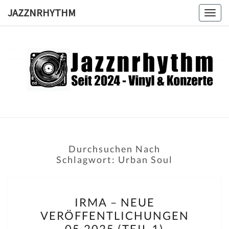
Skip
JAZZNRHYTHM
Togg
to
navig
content
JAZZNRH
Seit
2024 –
Vinyl &
Konzerte
Durchsuchen Nach
Schlagwort:
Urban Soul
IRMA
IRMA – NEUE
–
VERÖFFENTLICHUNGEN
NEUE
05.2025 (TEIL 1)