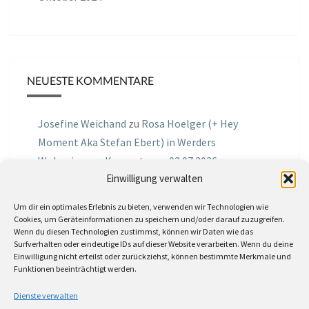
NEUESTE KOMMENTARE
Josefine Weichand
zu
Rosa Hoelger (+ Hey
Moment Aka Stefan Ebert) in Werders
Wohnzimmer Konzerte am 03.07.2026
Einwilligung verwalten
Jochen Spektralometer
zu
Jazznrhythms
Um dir ein optimales Erlebnis zu bieten, verwenden wir Technologien wie
Podcast Nr.01 vom 08.09.2025 mit Joe Astray
Cookies, um Geräteinformationen zu speichern und/oder darauf zuzugreifen.
Wenn du diesen Technologien zustimmst, können wir Daten wie das
MIRI IN THE GREEN
zu
Miri in the Green in der
Surfverhalten oder eindeutige IDs auf dieser Website verarbeiten. Wenn du deine
Einwilligung nicht erteilst oder zurückziehst, können bestimmte Merkmale und
Hemingway Lounge, am 30.05.2026
Funktionen beeinträchtigt werden.
Jörg Thurath
zu
Rene Lober
Dienste verwalten