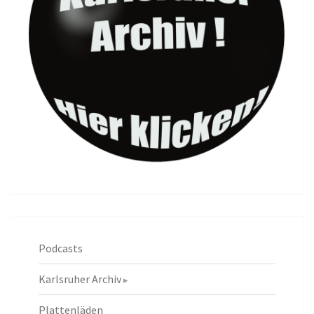
Podcasts
Karlsruher Archiv
Plattenläden