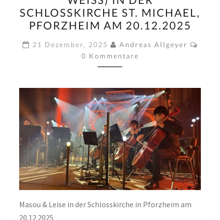
(VORPROGRAMM:
SCHLOSSKIRCHE ST. MICHAEL,
SARAH
PFORZHEIM AM 20.12.2025
WEISS)
Komm
IN
21 Dezember, 2025
Andreas Allgeyer
0 Kommentare
DER
SCHLOSSKIRCHE
ST.
MICHAEL,
PFORZHEIM
AM
20.12.2025
Masou & Leise in der Schlosskirche in Pforzheim am
20.12.2025