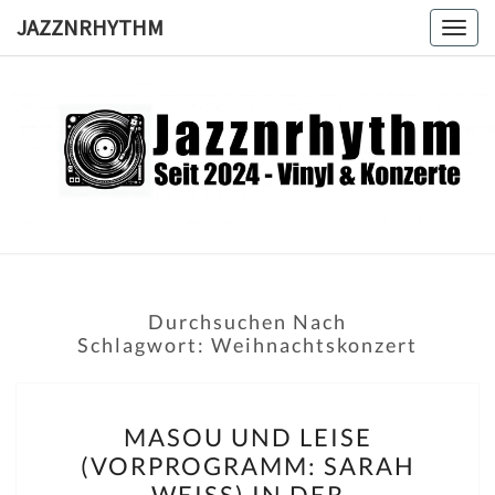
Skip
JAZZNRHYTHM
Togg
to
navig
content
JAZZNRH
Seit
2024 –
Vinyl &
Konzerte
Durchsuchen Nach
Schlagwort:
Weihnachtskonzert
MASOU
MASOU UND LEISE
UND
(VORPROGRAMM: SARAH
LEISE
WEISS) IN DER