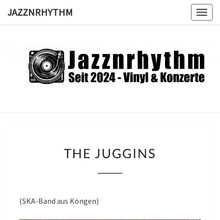
Skip
JAZZNRHYTHM
Togg
to
navig
content
JAZZNRH
Seit
2024 –
Vinyl &
Konzerte
THE
THE JUGGINS
JUGGINS
(SKA-Band aus Köngen)