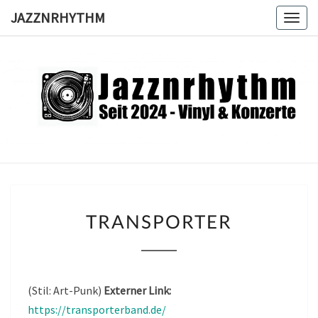
Skip
JAZZNRHYTHM
Togg
to
navig
content
JAZZNRH
Seit
2024 –
Vinyl &
Konzerte
TRANSPORTER
TRANSPORTER
(Stil: Art-Punk)
Externer Link:
https://transporterband.de/