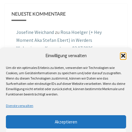
NEUESTE KOMMENTARE
Josefine Weichand
zu
Rosa Hoelger (+ Hey
Moment Aka Stefan Ebert) in Werders
Wohnzimmer Konzerte am 03.07.2026
Einwilligung verwalten
Jochen Spektralometer
zu
Jazznrhythms
Um dir ein optimales Erlebnis zu bieten, verwenden wir Technologien wie
Podcast Nr.01 vom 08.09.2025 mit Joe Astray
Cookies, um Geräteinformationen zu speichern und/oder darauf zuzugreifen.
Wenn du diesen Technologien zustimmst, können wir Daten wie das
MIRI IN THE GREEN
zu
Miri in the Green in der
Surfverhalten oder eindeutige IDs auf dieser Website verarbeiten. Wenn du deine
Einwilligung nicht erteilst oder zurückziehst, können bestimmte Merkmale und
Hemingway Lounge, am 30.05.2026
Funktionen beeinträchtigt werden.
Jörg Thurath
zu
Rene Lober
Dienste verwalten
Molle
zu
Interview mit dem Vinylexpress zum
Akzeptieren
8ten Vinylflohmarkt am 16.05.2026