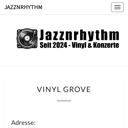
Skip
JAZZNRHYTHM
Togg
to
navig
content
JAZZNRH
Seit
2024 –
Vinyl &
Konzerte
VINYL
VINYL GROVE
GROVE
Adresse: