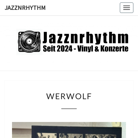
Skip
JAZZNRHYTHM
Togg
to
navig
content
JAZZNRH
Seit
2024 –
Vinyl &
Konzerte
WERWOLF
WERWOLF