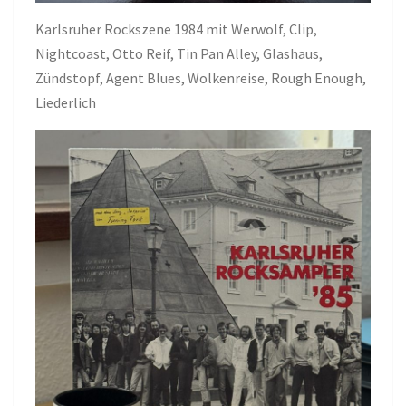
Karlsruher Rockszene 1984 mit Werwolf, Clip,
Nightcoast, Otto Reif, Tin Pan Alley, Glashaus,
Zündstopf, Agent Blues, Wolkenreise, Rough Enough,
Liederlich