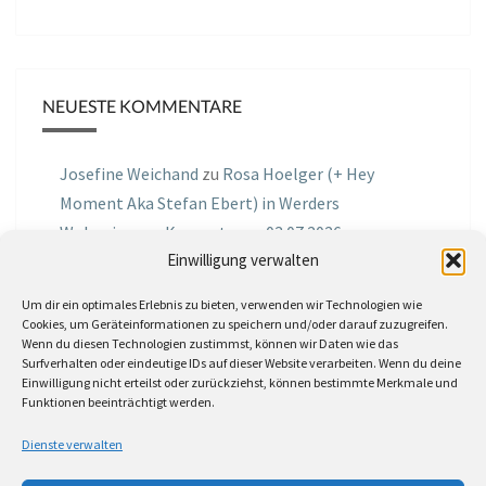
NEUESTE KOMMENTARE
Josefine Weichand
zu
Rosa Hoelger (+ Hey
Moment Aka Stefan Ebert) in Werders
Wohnzimmer Konzerte am 03.07.2026
Einwilligung verwalten
Jochen Spektralometer
zu
Jazznrhythms
Um dir ein optimales Erlebnis zu bieten, verwenden wir Technologien wie
Podcast Nr.01 vom 08.09.2025 mit Joe Astray
Cookies, um Geräteinformationen zu speichern und/oder darauf zuzugreifen.
Wenn du diesen Technologien zustimmst, können wir Daten wie das
MIRI IN THE GREEN
zu
Miri in the Green in der
Surfverhalten oder eindeutige IDs auf dieser Website verarbeiten. Wenn du deine
Einwilligung nicht erteilst oder zurückziehst, können bestimmte Merkmale und
Hemingway Lounge, am 30.05.2026
Funktionen beeinträchtigt werden.
Jörg Thurath
zu
Rene Lober
Dienste verwalten
Molle
zu
Interview mit dem Vinylexpress zum