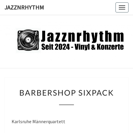
Skip
JAZZNRHYTHM
Togg
to
navig
content
JAZZNRH
Seit
2024 –
Vinyl &
Konzerte
BARBERSHOP
BARBERSHOP SIXPACK
SIXPACK
Karlsruhe Männerquartett