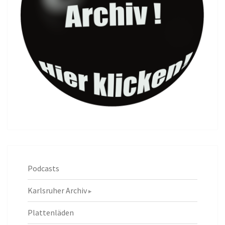
Podcasts
Karlsruher Archiv
Plattenläden