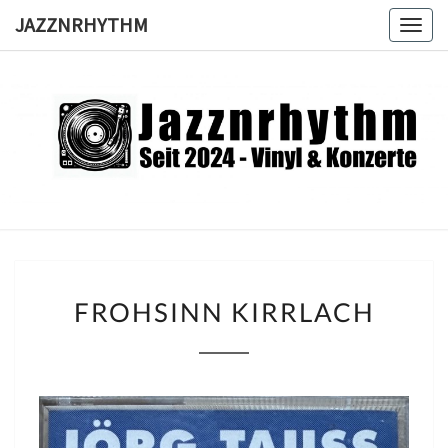
Skip
JAZZNRHYTHM
Togg
to
navig
content
JAZZNRH
Seit
2024 –
Vinyl &
Konzerte
FROHSINN
FROHSINN KIRRLACH
KIRRLACH