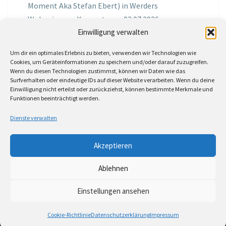
Moment Aka Stefan Ebert) in Werders
Wohnzimmer Konzerte am 03.07.2026
Einwilligung verwalten
Jochen Spektralometer
zu
Jazznrhythms
Um dir ein optimales Erlebnis zu bieten, verwenden wir Technologien wie
Podcast Nr.01 vom 08.09.2025 mit Joe Astray
Cookies, um Geräteinformationen zu speichern und/oder darauf zuzugreifen.
Wenn du diesen Technologien zustimmst, können wir Daten wie das
MIRI IN THE GREEN
zu
Miri in the Green in der
Surfverhalten oder eindeutige IDs auf dieser Website verarbeiten. Wenn du deine
Einwilligung nicht erteilst oder zurückziehst, können bestimmte Merkmale und
Hemingway Lounge, am 30.05.2026
Funktionen beeinträchtigt werden.
Jörg Thurath
zu
Rene Lober
Dienste verwalten
Molle
zu
Interview mit dem Vinylexpress zum
Akzeptieren
8ten Vinylflohmarkt am 16.05.2026
Ablehnen
Einstellungen ansehen
© 2026
|
Stolz präsentiert von
WordPress
|
Theme:
Nisarg
Cookie-Richtlinie
Datenschutzerklärung
Impressum