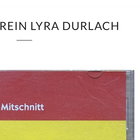
GESANGSVEREIN
REIN LYRA DURLACH
LYRA
DURLACH