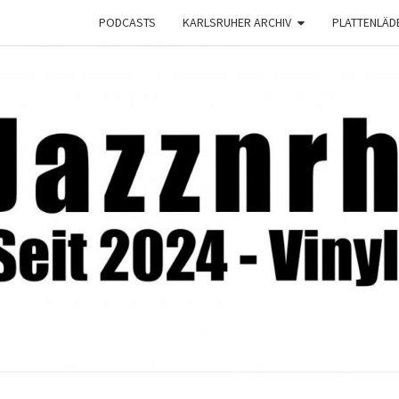
PODCASTS
KARLSRUHER ARCHIV
PLATTENLÄD
JAZZ
Seit
2024 –
Vinyl &
Konzerte