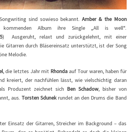
Songwriting sind sowieso bekannt.
Amber & the Moon
m kommenden Album ihre Single „All is well“.
25
) Ausgeruht, relaxt und zurückgelehnt, mit einer
e Gitarren durch Bläsereinsatz unterstützt, ist der Song
höne Melodie.
el
, die letztes Jahr mit
Rhonda
auf Tour waren, haben für
 kreiert, der nachfühlen lässt, wie vielschichtig daran
 als Produzent zeichnet sich
Ben Schadow
, bisher von
nnt, aus.
Torsten Sdunek
rundet an den Drums die Band
ter Einsatz der Gitarren, Streicher im Background – das