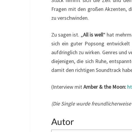
Stück nimmt sich die Zeit und den
Fragen mit den großen Akzenten, di
zu verschwinden.
Zu sagen ist. „
All is well
“ hat mehrma
sich ein guter Popsong entwickelt
aufdringlich zu wirken. Genres und v
diejenigen, die sich Ruhe, entspan
damit den richtigen Soundtrack hab
(Interview mit
Amber & the Moon:
h
(Die Single wurde freundlicherweise
Autor