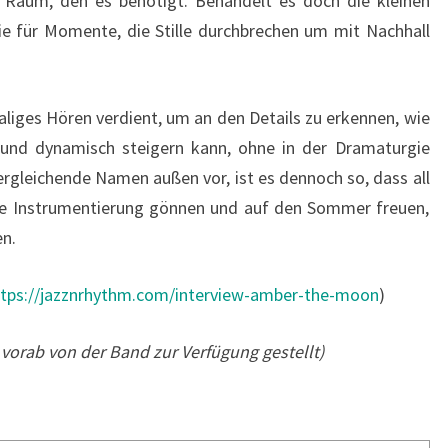
 Raum, den es benötigt. Behandelt es doch die kleinen
e für Momente, die Stille durchbrechen um mit Nachhall
liges Hören verdient, um an den Details zu erkennen, wie
 und dynamisch steigern kann, ohne in der Dramaturgie
ergleichende Namen außen vor, ist es dennoch so, dass all
nte Instrumentierung gönnen und auf den Sommer freuen,
en.
ttps://jazznrhythm.com/interview-amber-the-moon
)
 vorab von der Band zur Verfügung gestellt)