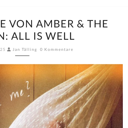
NEUE
E VON AMBER & THE
SINGLE
: ALL IS WELL
VON
AMBER
Kommentare
&
025
Jan Tälling
0 Kommentare
THE
MOON:
ALL
IS
WELL