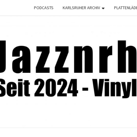
PODCASTS
KARLSRUHER ARCHIV
PLATTENLÄD
JAZZ
Seit
2024 –
Vinyl &
Konzerte