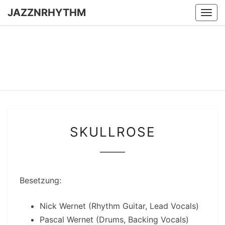
Skip
JAZZNRHYTHM
Togg
to
navi
content
JAZZNR
Seit
2024 –
Vinyl &
Konzerte
SKULLROSE
SKULLROSE
Besetzung:
Nick Wernet (Rhythm Guitar, Lead Vocals)
Pascal Wernet (Drums, Backing Vocals)