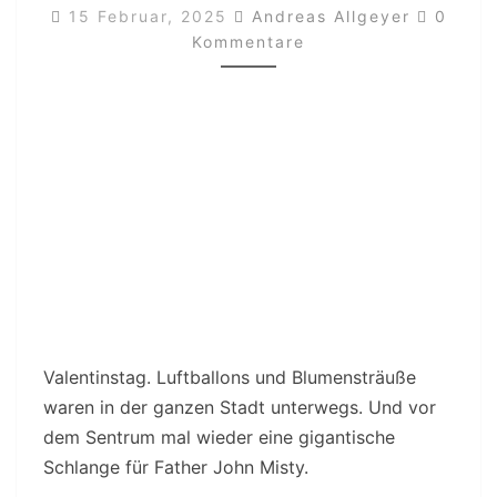
Kommen
AMADOR)
15 Februar, 2025
Andreas Allgeyer
0
Kommentare
IM
ROCKEFELLER,
OSLO
AM
14.02.2025
Valentinstag. Luftballons und Blumensträuße
waren in der ganzen Stadt unterwegs. Und vor
dem Sentrum mal wieder eine gigantische
Schlange für Father John Misty.