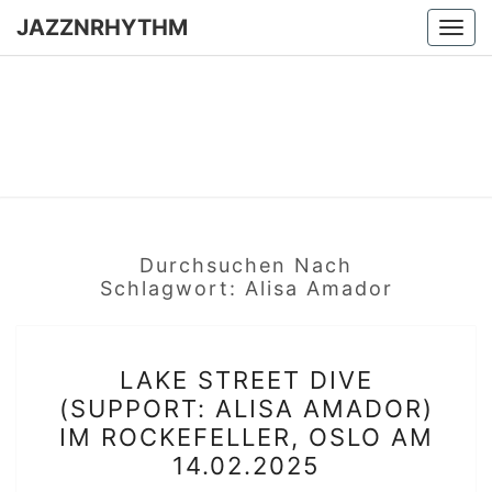
Skip
JAZZNRHYTHM
Togg
to
navi
content
JAZZNR
Seit
2024 –
Vinyl &
Konzerte
Durchsuchen Nach
Schlagwort:
Alisa Amador
LAKE
LAKE STREET DIVE
STREET
(SUPPORT: ALISA AMADOR)
DIVE
IM ROCKEFELLER, OSLO AM
(SUPPORT:
14.02.2025
ALISA