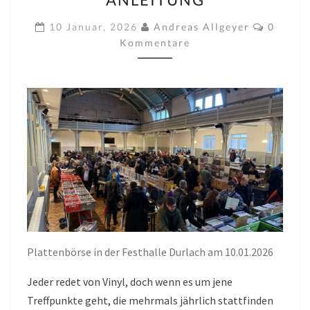
WICHTIGE
PUNKTE.
Kommen
10 Januar, 2026
Andreas Allgeyer
0
EINE
Kommentare
ART
ANLEITUNG
Plattenbörse in der Festhalle Durlach am 10.01.2026
Jeder redet von Vinyl, doch wenn es um jene
Treffpunkte geht, die mehrmals jährlich stattfinden