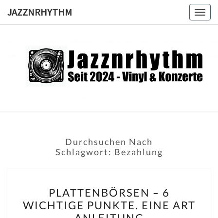
Skip
JAZZNRHYTHM
Togg
to
navig
content
JAZZNRH
Seit
2024 –
Vinyl &
Konzerte
Durchsuchen Nach
Schlagwort:
Bezahlung
PLATTENBÖRSEN
PLATTENBÖRSEN – 6
–
WICHTIGE PUNKTE. EINE ART
6
ANLEITUNG