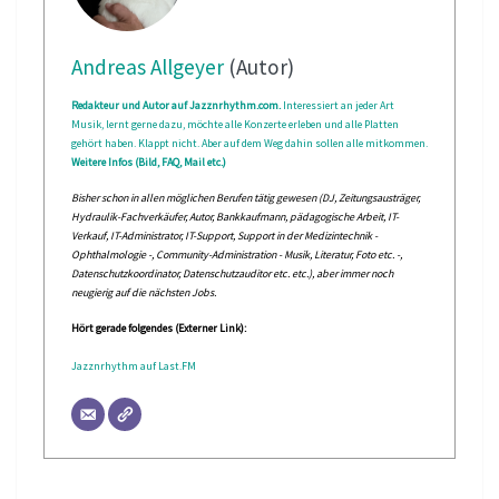
Andreas Allgeyer
(Autor)
Redakteur und Autor auf Jazznrhythm.com.
Interessiert an jeder Art
Musik, lernt gerne dazu, möchte alle Konzerte erleben und alle Platten
gehört haben. Klappt nicht. Aber auf dem Weg dahin sollen alle mitkommen.
Weitere Infos (Bild, FAQ, Mail etc.)
Bisher schon in allen möglichen Berufen tätig gewesen (DJ, Zeitungsausträger,
Hydraulik-Fachverkäufer, Autor, Bankkaufmann, pädagogische Arbeit, IT-
Verkauf, IT-Administrator, IT-Support, Support in der Medizintechnik -
Ophthalmologie -, Community-Administration - Musik, Literatur, Foto etc. -,
Datenschutzkoordinator, Datenschutzauditor etc. etc.), aber immer noch
neugierig auf die nächsten Jobs.
Hört gerade folgendes (Externer Link):
Jazznrhythm auf Last.FM