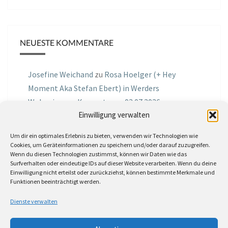
NEUESTE KOMMENTARE
Josefine Weichand
zu
Rosa Hoelger (+ Hey
Moment Aka Stefan Ebert) in Werders
Wohnzimmer Konzerte am 03.07.2026
Einwilligung verwalten
Jochen Spektralometer
zu
Jazznrhythms
Um dir ein optimales Erlebnis zu bieten, verwenden wir Technologien wie
Podcast Nr.01 vom 08.09.2025 mit Joe Astray
Cookies, um Geräteinformationen zu speichern und/oder darauf zuzugreifen.
Wenn du diesen Technologien zustimmst, können wir Daten wie das
MIRI IN THE GREEN
zu
Miri in the Green in der
Surfverhalten oder eindeutige IDs auf dieser Website verarbeiten. Wenn du deine
Einwilligung nicht erteilst oder zurückziehst, können bestimmte Merkmale und
Hemingway Lounge, am 30.05.2026
Funktionen beeinträchtigt werden.
Jörg Thurath
zu
Rene Lober
Dienste verwalten
Molle
zu
Interview mit dem Vinylexpress zum