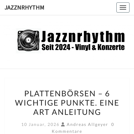
Skip
JAZZNRHYTHM
Toggl
to
content
JAZZNRH
Seit
2024 –
Vinyl &
Konzerte
PLATTENBÖRSEN
PLATTENBÖRSEN – 6
–
WICHTIGE PUNKTE. EINE
6
ART ANLEITUNG
WICHTIGE
PUNKTE.
Kommenta
10 Januar, 2026
Andreas Allgeyer
0
EINE
Kommentare