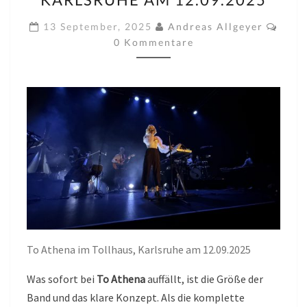
GINA
ÉTÉ)
Komm
13 September, 2025
Andreas Allgeyer
IM
0 Kommentare
TOLLHAUS,
KARLSRUHE
AM
12.09.2025
To Athena im Tollhaus, Karlsruhe am 12.09.2025
Was sofort bei
To Athena
auffällt, ist die Größe der
Band und das klare Konzept. Als die komplette