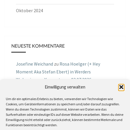
Oktober 2024
NEUESTE KOMMENTARE
Josefine Weichand
zu
Rosa Hoelger (+ Hey
Moment Aka Stefan Ebert) in Werders
Wohnzimmer Konzerte am 03.07.2026
Einwilligung verwalten
Jochen Spektralometer
zu
Jazznrhythms
Um dir ein optimales Erlebnis zu bieten, verwenden wir Technologien wie
Podcast Nr.01 vom 08.09.2025 mit Joe Astray
Cookies, um Geräteinformationen zu speichern und/oder darauf zuzugreifen.
Wenn du diesen Technologien zustimmst, können wir Daten wie das
MIRI IN THE GREEN
zu
Miri in the Green in der
Surfverhalten oder eindeutige IDs auf dieser Website verarbeiten. Wenn du deine
Einwilligung nicht erteilst oder zurückziehst, können bestimmte Merkmale und
Hemingway Lounge, am 30.05.2026
Funktionen beeinträchtigt werden.