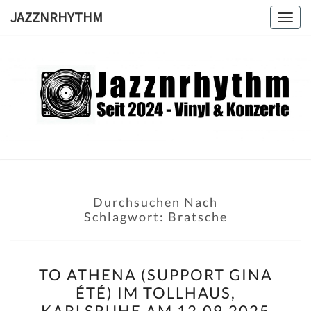
Skip
JAZZNRHYTHM
Togg
to
navig
content
JAZZNRH
Seit
2024 –
Vinyl &
Konzerte
Durchsuchen Nach
Schlagwort:
Bratsche
TO
TO ATHENA (SUPPORT GINA
ATHENA
ÉTÉ) IM TOLLHAUS,
(SUPPORT
KARLSRUHE AM 12.09.2025