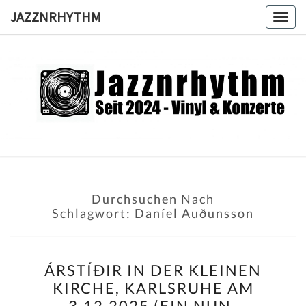
Skip
JAZZNRHYTHM
Togg
to
navig
content
JAZZNRH
Seit
2024 –
Vinyl &
Konzerte
Durchsuchen Nach
Schlagwort:
Daníel Auðunsson
ÁRSTÍÐIR
ÁRSTÍÐIR IN DER KLEINEN
IN
KIRCHE, KARLSRUHE AM
DER
3.12.2025 (EIN NUN-