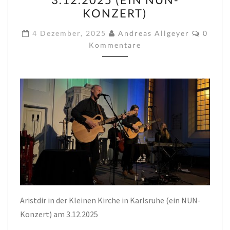
KLEINEN
KONZERT)
KIRCHE,
Komme
KARLSRUHE
4 Dezember, 2025
Andreas Allgeyer
0
Kommentare
AM
3.12.2025
(EIN
NUN-
KONZERT)
Aristdir in der Kleinen Kirche in Karlsruhe (ein NUN-
Konzert) am 3.12.2025