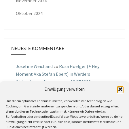
November 2024
Oktober 2024
NEUESTE KOMMENTARE
Josefine Weichand
zu
Rosa Hoelger (+ Hey
Moment Aka Stefan Ebert) in Werders
Wohnzimmer Konzerte am 03.07.2026
Einwilligung verwalten
Jochen Spektralometer
zu
Jazznrhythms
Um dir ein optimales Erlebnis zu bieten, verwenden wir Technologien wie
Podcast Nr.01 vom 08.09.2025 mit Joe Astray
Cookies, um Geräteinformationen zu speichern und/oder darauf zuzugreifen.
Wenn du diesen Technologien zustimmst, können wir Daten wie das
MIRI IN THE GREEN
zu
Miri in the Green in der
Surfverhalten oder eindeutige IDs auf dieser Website verarbeiten. Wenn du deine
Einwilligung nicht erteilst oder zurückziehst, können bestimmte Merkmale und
Hemingway Lounge, am 30.05.2026
Funktionen beeinträchtigt werden.