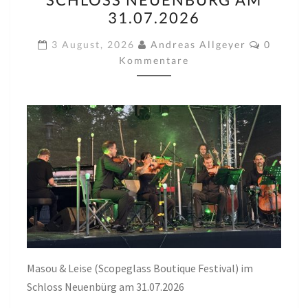
(SCOPEGLASS
31.07.2026
BOUTIQUE
Kommen
FESTIVAL)
3 August, 2026
Andreas Allgeyer
0
Kommentare
IM
SCHLOSS
NEUENBÜRG
AM
31.07.2026
Masou & Leise (Scopeglass Boutique Festival) im
Schloss Neuenbürg am 31.07.2026