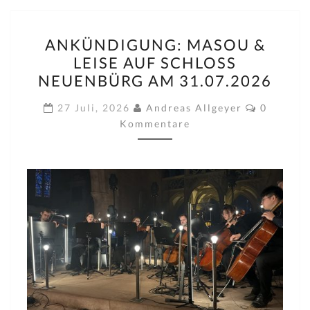
ANKÜNDIGUNG:
ANKÜNDIGUNG: MASOU &
MASOU
LEISE AUF SCHLOSS
&
NEUENBÜRG AM 31.07.2026
LEISE
AUF
Komment
27 Juli, 2026
Andreas Allgeyer
0
SCHLOSS
Kommentare
NEUENBÜRG
AM
31.07.2026