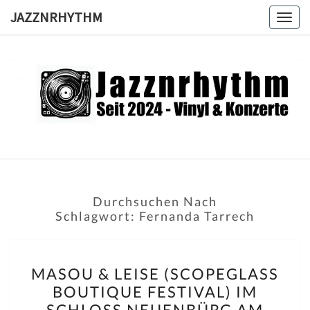
Skip
JAZZNRHYTHM
Togg
to
navig
content
JAZZNRH
Seit
2024 –
Vinyl &
Konzerte
Durchsuchen Nach
Schlagwort:
Fernanda Tarrech
MASOU
MASOU & LEISE (SCOPEGLASS
&
BOUTIQUE FESTIVAL) IM
LEISE
SCHLOSS NEUENBÜRG AM