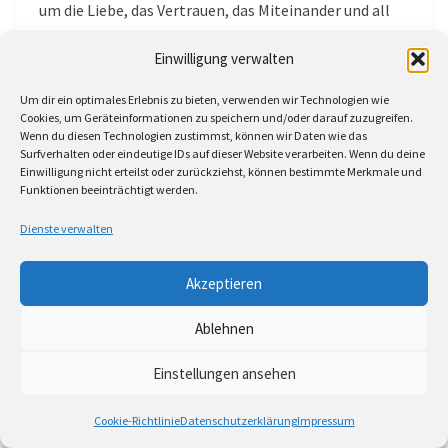
um die Liebe, das Vertrauen, das Miteinander und all
die Dinge, die es wert sind. Und um die Möglichkeit,
Einwilligung verwalten
kurz innen zu halten, durchzuatmen, den Stress einer
Fußgängerzone zu vergessen, um ihn ihr zu
Um dir ein optimales Erlebnis zu bieten, verwenden wir Technologien wie
schlendern.
Cookies, um Geräteinformationen zu speichern und/oder darauf zuzugreifen.
Wenn du diesen Technologien zustimmst, können wir Daten wie das
Surfverhalten oder eindeutige IDs auf dieser Website verarbeiten. Wenn du deine
Das erstaunlichste an den kleinen Auftritten ist, dass
Einwilligung nicht erteilst oder zurückziehst, können bestimmte Merkmale und
Funktionen beeinträchtigt werden.
man dort immer noch ihre selbstgebrannten CDs
kaufen kann. Obwohl vieles auf den üblichen
Dienste verwalten
Plattformen vorhanden ist. Noch ist niemand in
Berlin aufgewacht, um sie auf die großen Bühnen zu
Akzeptieren
bringen. Verdient hätte sie es.
Ablehnen
(Merci an das
Wunderwerk, Esslingen
für die
Einstellungen ansehen
Gelegenheit sie noch mal zu sehen)
Cookie-Richtlinie
Datenschutzerklärung
Impressum
Externe Links: