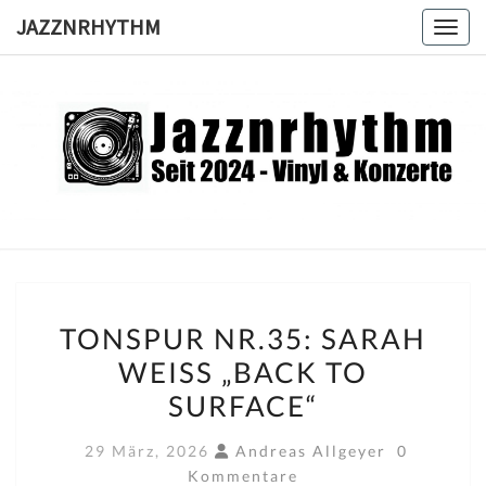
Skip
JAZZNRHYTHM
Toggl
to
content
JAZZNRH
Seit
2024 –
Vinyl &
Konzerte
TONSPUR
TONSPUR NR.35: SARAH
NR.35:
WEISS „BACK TO S
SARAH
URFACE“
WEISS „
BACK T
Kommenta
29 März, 2026
Andreas Allgeyer
0
O S
Kommentare