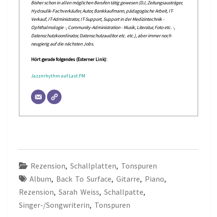
Bisher schon in allen möglichen Berufen tätig gewesen (DJ, Zeitungsausträger,
Hydraulik-Fachverkäufer, Autor, Bankkaufmann, pädagogische Arbeit, IT-
Verkauf, IT-Administrator, IT-Support, Support in der Medizintechnik -
Ophthalmologie -, Community-Administration - Musik, Literatur, Foto etc. -,
Datenschutzkoordinator, Datenschutzauditor etc. etc.), aber immer noch
neugierig auf die nächsten Jobs.
Hört gerade folgendes (Externer Link):
Jazznrhythm auf Last.FM
Rezension
,
Schallplatten
,
Tonspuren
Album
,
Back To Surface
,
Gitarre
,
Piano
,
Rezension
,
Sarah Weiss
,
Schallpatte
,
Singer-/Songwriterin
,
Tonspuren