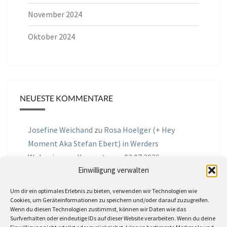
November 2024
Oktober 2024
NEUESTE KOMMENTARE
Josefine Weichand
zu
Rosa Hoelger (+ Hey
Moment Aka Stefan Ebert) in Werders
Wohnzimmer Konzerte am 03.07.2026
Einwilligung verwalten
Jochen Spektralometer
zu
Jazznrhythms
Um dir ein optimales Erlebnis zu bieten, verwenden wir Technologien wie
Podcast Nr.01 vom 08.09.2025 mit Joe Astray
Cookies, um Geräteinformationen zu speichern und/oder darauf zuzugreifen.
Wenn du diesen Technologien zustimmst, können wir Daten wie das
MIRI IN THE GREEN
zu
Miri in the Green in der
Surfverhalten oder eindeutige IDs auf dieser Website verarbeiten. Wenn du deine