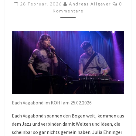
KOHI
Kommen
28 Februar, 2026
Andreas Allgeyer
0
AM
Kommentare
25.02.2026
Each Vagabond im KOHI am 25.02.2026
Each Vagabond spannen den Bogen weit, kommen aus
dem Jazz und verbinden damit Welten und Ideen, die
scheinbar so gar nichts gemein haben. Julia Ehninger