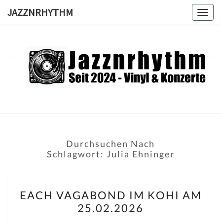
Skip
JAZZNRHYTHM
Togg
to
navig
content
JAZZNRH
Seit
2024 –
Vinyl &
Konzerte
Durchsuchen Nach
Schlagwort:
Julia Ehninger
EACH
EACH VAGABOND IM KOHI AM
VAGABOND
25.02.2026
IM