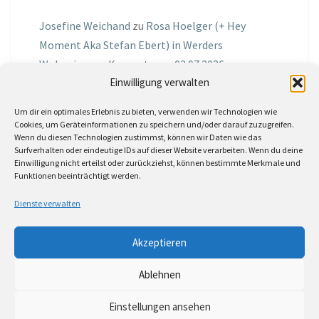
Josefine Weichand
zu
Rosa Hoelger (+ Hey
Moment Aka Stefan Ebert) in Werders
Wohnzimmer Konzerte am 03.07.2026
Einwilligung verwalten
Jochen Spektralometer
zu
Jazznrhythms
Um dir ein optimales Erlebnis zu bieten, verwenden wir Technologien wie
Podcast Nr.01 vom 08.09.2025 mit Joe Astray
Cookies, um Geräteinformationen zu speichern und/oder darauf zuzugreifen.
Wenn du diesen Technologien zustimmst, können wir Daten wie das
MIRI IN THE GREEN
zu
Miri in the Green in der
Surfverhalten oder eindeutige IDs auf dieser Website verarbeiten. Wenn du deine
Einwilligung nicht erteilst oder zurückziehst, können bestimmte Merkmale und
Hemingway Lounge, am 30.05.2026
Funktionen beeinträchtigt werden.
Jörg Thurath
zu
Rene Lober
Dienste verwalten
Molle
zu
Interview mit dem Vinylexpress zum
Akzeptieren
8ten Vinylflohmarkt am 16.05.2026
Ablehnen
Einstellungen ansehen