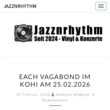
Skip
JAZZNRHYTHM
Toggl
to
content
JAZZNRH
Seit
2024 –
Vinyl &
Konzerte
EACH
EACH VAGABOND IM
VAGABOND
KOHI AM 25.02.2026
IM
KOHI
Komment
28 Februar, 2026
Andreas Allgeyer
0
AM
Kommentare
25.02.2026