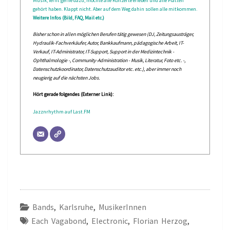
Musik, lernt gerne dazu, möchte alle Konzerte erleben und alle Platten
gehört haben. Klappt nicht. Aber auf dem Weg dahin sollen alle mitkommen.
Weitere Infos (Bild, FAQ, Mail etc.)
Bisher schon in allen möglichen Berufen tätig gewesen (DJ, Zeitungsausträger,
Hydraulik-Fachverkäufer, Autor, Bankkaufmann, pädagogische Arbeit, IT-
Verkauf, IT-Administrator, IT-Support, Support in der Medizintechnik -
Ophthalmologie -, Community-Administration - Musik, Literatur, Foto etc. -,
Datenschutzkoordinator, Datenschutzauditor etc. etc.), aber immer noch
neugierig auf die nächsten Jobs.
Hört gerade folgendes (Externer Link):
Jazznrhythm auf Last.FM
Bands
,
Karlsruhe
,
MusikerInnen
Each Vagabond
,
Electronic
,
Florian Herzog
,