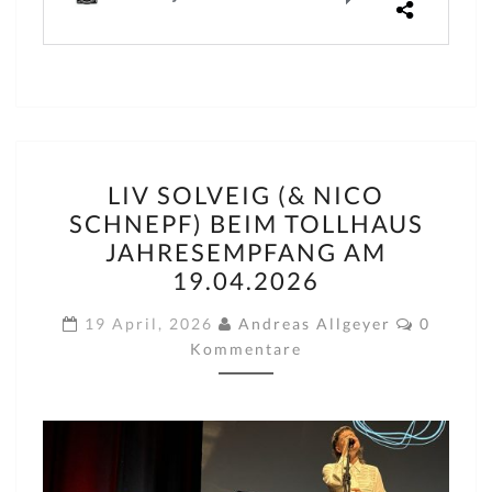
LIV
LIV SOLVEIG (& NICO
SOLVEIG
SCHNEPF) BEIM TOLLHAUS
(&
JAHRESEMPFANG AM
NICO
19.04.2026
SCHNEPF)
Komment
BEIM
19 April, 2026
Andreas Allgeyer
0
Kommentare
TOLLHAUS
JAHRESEMPFANG
AM
19.04.2026