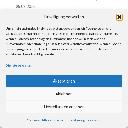
05.08.2026
Einwilligung verwalten
Sandrine Neye, Vivien Zippert, Klaus Graf und das
Klaus Wagenleiter Trio im Bix, Jazzclub,
Um dir ein optimales Erlebnis zu bieten, verwenden wir Technologien wie
Stuttgart am 30.07.2026
Cookies, um Geräteinformationen zu speichern und/oder darauf zuzugreifen.
Wenn du diesen Technologien zustimmst, können wir Daten wie das
Surfverhalten oder eindeutige IDs auf dieser Website verarbeiten. Wenn du deine
Masou & Leise (Scopeglass Boutique Festival) im
Einwilligung nicht erteilst oder zurückziehst, können bestimmte Merkmale und
Schloss Neuenbürg am 31.07.2026
Funktionen beeinträchtigt werden.
Dienste verwalten
Ben de la Cour im NUN, Kulturraum, Karlsruhe
am 11.Juli 2026
Akzeptieren
Mari Froes im Tollhaus, Karlsruhe am 21.07.2026
Ablehnen
Ankündigung: Masou & Leise auf Schloss
Einstellungen ansehen
Neuenbürg am 31.07.2026
Tonspur Nr. 41: Ukulele Swing Chillers „Folk, Jazz
Cookie-Richtlinie
Datenschutzerklärung
Impressum
& Chill Vol.1“