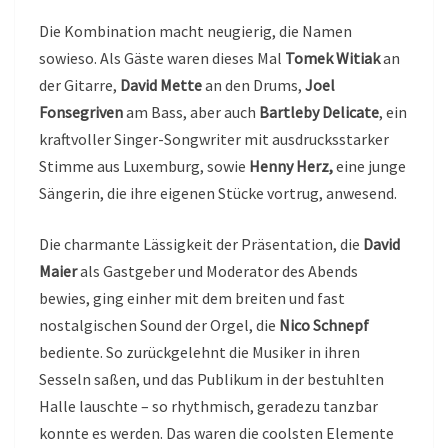
Die Kombination macht neugierig, die Namen
sowieso. Als Gäste waren dieses Mal
Tomek Witiak
an
der Gitarre,
David Mette
an den Drums,
Joel
Fonsegriven
am Bass, aber auch
Bartleby Delicate
, ein
kraftvoller Singer-Songwriter mit ausdrucksstarker
Stimme aus Luxemburg, sowie
Henny Herz,
eine junge
Sängerin, die ihre eigenen Stücke vortrug, anwesend.
Die charmante Lässigkeit der Präsentation, die
David
Maier
als Gastgeber und Moderator des Abends
bewies, ging einher mit dem breiten und fast
nostalgischen Sound der Orgel, die
Nico Schnepf
bediente. So zurückgelehnt die Musiker in ihren
Sesseln saßen, und das Publikum in der bestuhlten
Halle lauschte – so rhythmisch, geradezu tanzbar
konnte es werden. Das waren die coolsten Elemente