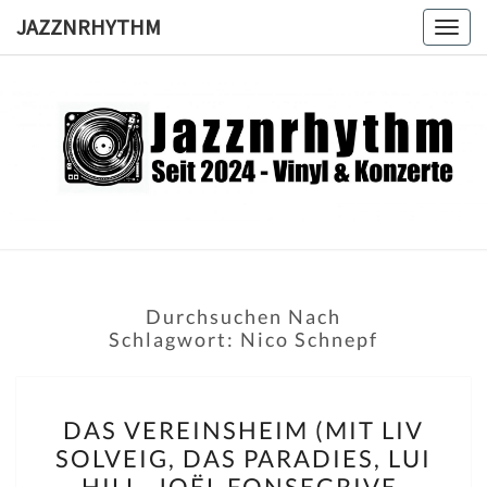
Skip
JAZZNRHYTHM
Togg
to
navig
content
JAZZNRH
Seit
2024 –
Vinyl &
Konzerte
Durchsuchen Nach
Schlagwort:
Nico Schnepf
DAS
DAS VEREINSHEIM (MIT LIV
VEREINSHEIM
SOLVEIG, DAS PARADIES, LUI
(MIT
HILL, JOËL FONSEGRIVE,