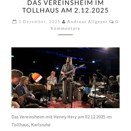
DAS VEREINSHEIM IM
VEREINSHEIM
TOLLHAUS AM 2.12.2025
IM
TOLLHAUS
Komme
3 Dezember, 2025
Andreas Allgeyer
0
AM
Kommentare
2.12.2025
Das Vereinsheim mit Henny Herz am 02.12.2025 im
Tollhaus, Karlsruhe