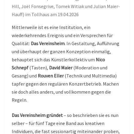
19.04.2026
Hill, Joël Fonsegrive, Tomek Witiak und Julian Maier-
Hauff) im Tollhaus am 19.04.2026
Mittlerweile ist es eine Institution, ein
wiederkehrendes Ereignis und ein Versprechen für
Qualität:
Das Vereinsheim
. In Gestaltung, Aufführung
und überhaupt der ganzen Konzeption einmalig,
behauptet sich das Künstlerkollektiv um
Nico
Schnepf
(Tasten),
David Maier
(Moderation und
Gesang) und
Rouven Eller
(Technik und Multimedia)
tapfer gegen den regulären Konzertbetrieb. Machen
sie doch alles anders, und vollkommen gegen die
Regeln.
Das Vereinsheim gründet
– so beschrieben sie es nun
selber – für fünf Tage eine Band aus kreativen
Individuen, die fast sessionartig miteinander proben,