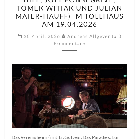
LIV
TOMEK WITIAK UND JULIAN
SOLVEIG,
MAIER-HAUFF) IM TOLLHAUS
DAS
AM 19.04.2026
PARADIES,
Komment
LUI
20 April, 2026
Andreas Allgeyer
0
Kommentare
HILL,
JOËL
FONSEGRIVE,
TOMEK
WITIAK
UND
JULIAN
MAIER-
HAUFF)
IM
TOLLHAUS
AM
Das Vereinsheim (mit Liv Solveig, Das Paradies, Lui