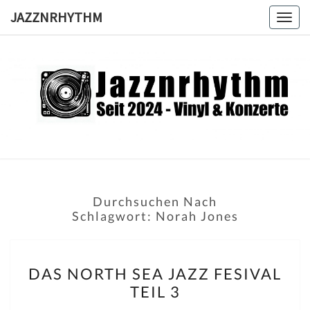
Skip
JAZZNRHYTHM
Togg
to
navig
content
JAZZNRH
Seit
2024 –
Vinyl &
Konzerte
Durchsuchen Nach
Schlagwort:
Norah Jones
DAS
DAS NORTH SEA JAZZ FESIVAL
NORTH
TEIL 3
SEA