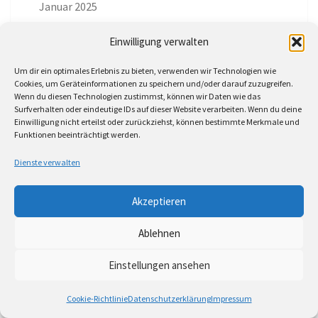
Januar 2025
Dezember 2024
Einwilligung verwalten
November 2024
Um dir ein optimales Erlebnis zu bieten, verwenden wir Technologien wie
Cookies, um Geräteinformationen zu speichern und/oder darauf zuzugreifen.
Wenn du diesen Technologien zustimmst, können wir Daten wie das
Oktober 2024
Surfverhalten oder eindeutige IDs auf dieser Website verarbeiten. Wenn du deine
Einwilligung nicht erteilst oder zurückziehst, können bestimmte Merkmale und
Funktionen beeinträchtigt werden.
Dienste verwalten
NEUESTE KOMMENTARE
Akzeptieren
Josefine Weichand
zu
Rosa Hoelger (+ Hey
Ablehnen
Moment Aka Stefan Ebert) in Werders
Einstellungen ansehen
Wohnzimmer Konzerte am 03.07.2026
Cookie-Richtlinie
Datenschutzerklärung
Impressum
Jochen Spektralometer
zu
Jazznrhythms