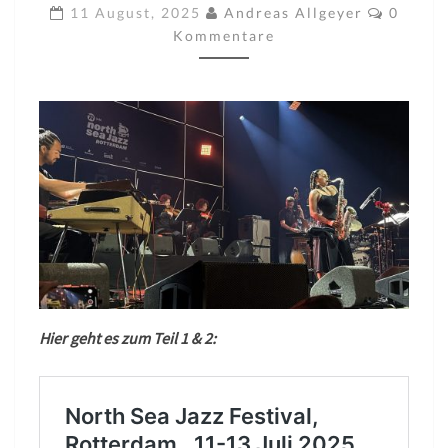
JAZZ
Kommen
11 August, 2025
Andreas Allgeyer
0
FESIVAL
Kommentare
TEIL
3
Hier geht es zum Teil 1 & 2: