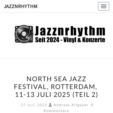
Skip
JAZZNRHYTHM
Toggl
to
content
JAZZNRH
Seit
2024 –
Vinyl &
Konzerte
NORTH
NORTH SEA JAZZ
SEA
FESTIVAL, ROTTERDAM,
JAZZ
11-13 JULI 2025 (TEIL 2)
FESTIVAL,
ROTTERDAM,
Kommentar
27 Juli, 2025
Andreas Allgeyer
0
11-
Kommentare