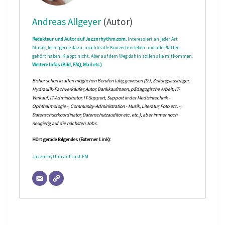
Andreas Allgeyer
(Autor)
Redakteur und Autor auf Jazznrhythm.com.
Interessiert an jeder Art
Musik, lernt gerne dazu, möchte alle Konzerte erleben und alle Platten
gehört haben. Klappt nicht. Aber auf dem Weg dahin sollen alle mitkommen.
Weitere Infos (Bild, FAQ, Mail etc.)
Bisher schon in allen möglichen Berufen tätig gewesen (DJ, Zeitungsausträger,
Hydraulik-Fachverkäufer, Autor, Bankkaufmann, pädagogische Arbeit, IT-
Verkauf, IT-Administrator, IT-Support, Support in der Medizintechnik -
Ophthalmologie -, Community-Administration - Musik, Literatur, Foto etc. -,
Datenschutzkoordinator, Datenschutzauditor etc. etc.), aber immer noch
neugierig auf die nächsten Jobs.
Hört gerade folgendes (Externer Link):
Jazznrhythm auf Last.FM