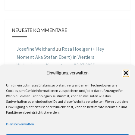
NEUESTE KOMMENTARE
Josefine Weichand
zu
Rosa Hoelger (+ Hey
Moment Aka Stefan Ebert) in Werders
Wohnzimmer Konzerte am 03.07.2026
Einwilligung verwalten
Jochen Spektralometer
zu
Jazznrhythms
Um dir ein optimales Erlebnis zu bieten, verwenden wir Technologien wie
Podcast Nr.01 vom 08.09.2025 mit Joe Astray
Cookies, um Geräteinformationen zu speichern und/oder darauf zuzugreifen.
Wenn du diesen Technologien zustimmst, können wir Daten wie das
MIRI IN THE GREEN
zu
Miri in the Green in der
Surfverhalten oder eindeutige IDs auf dieser Website verarbeiten. Wenn du deine
Einwilligung nicht erteilst oder zurückziehst, können bestimmte Merkmale und
Hemingway Lounge, am 30.05.2026
Funktionen beeinträchtigt werden.
Jörg Thurath
zu
Rene Lober
Dienste verwalten
Molle
zu
Interview mit dem Vinylexpress zum