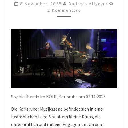
PAULS
Komm
8 November, 2025
Andreas Allgeyer
JETS
2 Kommentare
IM
KOHI
AM
07.11.2025
Sophia Blenda im KOHI, Karlsruhe am 07.11.2025
Die Karlsruher Musikszene befindet sich in einer
bedrohlichen Lage. Vor allem kleine Klubs, die
ehrenamtlich und mit viel Engagement an dem