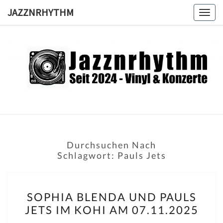
Skip
JAZZNRHYTHM
Togg
to
navig
content
JAZZNRH
Seit
2024 –
Vinyl &
Konzerte
Durchsuchen Nach
Schlagwort:
Pauls Jets
SOPHIA
SOPHIA BLENDA UND PAULS
BLENDA
JETS IM KOHI AM 07.11.2025
UND