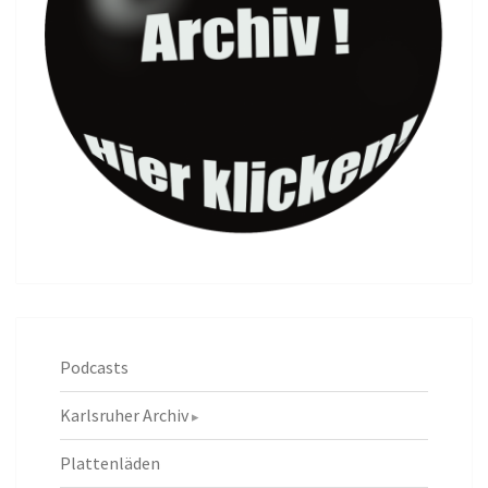
Podcasts
Karlsruher Archiv
Plattenläden