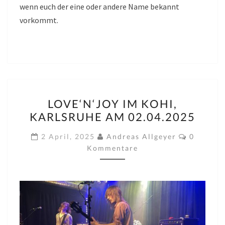
wenn euch der eine oder andere Name bekannt
vorkommt.
LOVE‘N‘JOY
LOVE‘N‘JOY IM KOHI,
IM
KARLSRUHE AM 02.04.2025
KOHI,
KARLSRUHE
Komment
2 April, 2025
Andreas Allgeyer
0
AM
Kommentare
02.04.2025