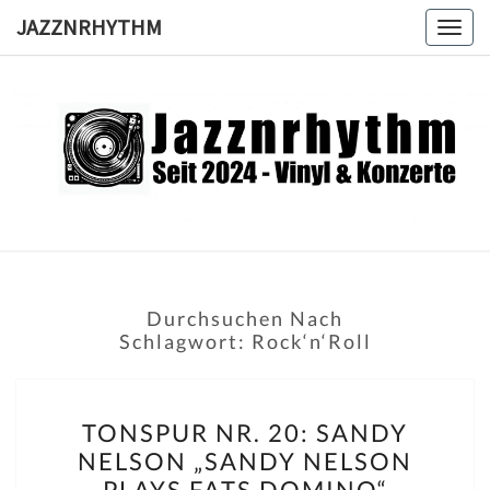
Skip
JAZZNRHYTHM
Togg
to
navig
content
JAZZNRH
Seit
2024 –
Vinyl &
Konzerte
Durchsuchen Nach
Schlagwort:
Rock‘n‘Roll
TONSPUR
TONSPUR NR. 20: SANDY
NR.
NELSON „SANDY NELSON
20:
PLAYS FATS DOMINO“