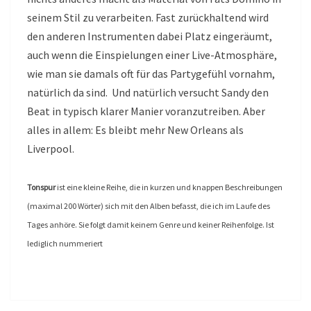
seinem Stil zu verarbeiten. Fast zurückhaltend wird
den anderen Instrumenten dabei Platz eingeräumt,
auch wenn die Einspielungen einer Live-Atmosphäre,
wie man sie damals oft für das Partygefühl vornahm,
natürlich da sind. Und natürlich versucht Sandy den
Beat in typisch klarer Manier voranzutreiben. Aber
alles in allem: Es bleibt mehr New Orleans als
Liverpool.
Tonspur
ist eine kleine Reihe, die in kurzen und knappen Beschreibungen
(maximal 200 Wörter) sich mit den Alben befasst, die ich im Laufe des
Tages anhöre. Sie folgt damit keinem Genre und keiner Reihenfolge. Ist
lediglich nummeriert