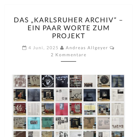
DAS
DAS „KARLSRUHER ARCHIV“ –
„KARLSRUHER
EIN PAAR WORTE ZUM
ARCHIV“
PROJEKT
–
EIN
Komment
4 Juni, 2025
Andreas Allgeyer
PAAR
2 Kommentare
WORTE
ZUM
PROJEKT