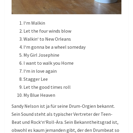
I‘m Walkin
Let the four winds blow
Walkin‘ to New Orleans
I‘m gonna be a wheel someday
My Girl Josephine
I want to walk you Home
I‘m in love again
Stagger Lee
Let the good times roll
My Blue Heaven
Sandy Nelson ist ja für seine Drum-Orgien bekannt.
Sein Sound steht als typischer Vertreter der Teen-
Beat und Rock‘n‘Roll-Ära. Sein Bekanntheitsgrad ist,
obwohl es kaum jemanden gibt, der den Drumbeat so