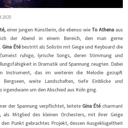
9.2025
té,
einer jungen Künstlerin, die ebenso wie
To Athena
aus
ich der Abend in einem Bereich, den man gerne
e.
Gina Été
bestritt als Solistin mit Geige und Keyboard die
Zumeist ruhige, lyrische Songs, deren Stimmung und
dlungsfähigkeit in Dramatik und Spannung zeugten. Dabei
n Instrument, das im weiteren die Melodie gezupft
r Bergseen, weite Landschaften, tiefe Einblicke und
s irgendwann um den Abschied aus Köln ging.
er der Spannung verpflichtet, leitete
Gina Été
charmant
 als Mitglied des kleinen Orchesters, mit ihrer Geige
f den Punkt gebrachtes Projekt, dessen Ausgeklügeltheit