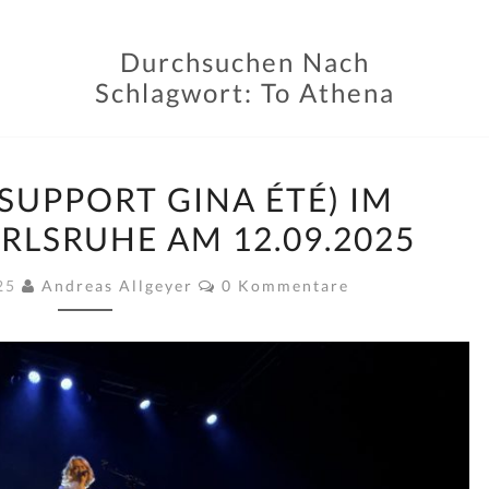
Durchsuchen Nach
Schlagwort:
To Athena
TO
SUPPORT GINA ÉTÉ) IM
ATHENA
RLSRUHE AM 12.09.2025
(SUPPORT
GINA
Kommentare
025
Andreas Allgeyer
0 Kommentare
ÉTÉ)
IM
TOLLHAUS,
KARLSRUHE
AM
12.09.2025