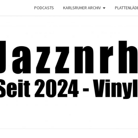
PODCASTS
KARLSRUHER ARCHIV
PLATTENLÄD
JAZZ
Seit
2024 –
Vinyl &
Konzerte