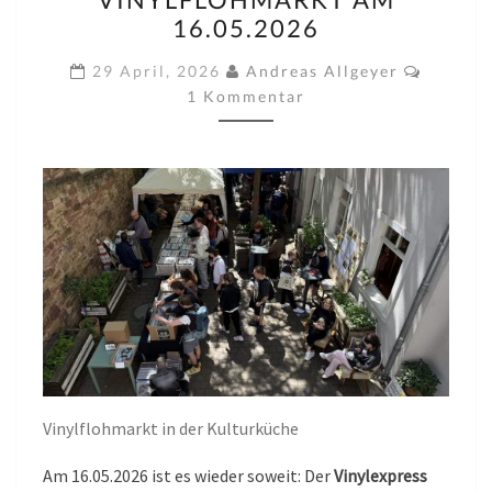
VINYLEXPRESS
16.05.2026
ZUM
Kommen
8TEN
29 April, 2026
Andreas Allgeyer
1 Kommentar
VINYLFLOHMARKT
AM
16.05.2026
Vinylflohmarkt in der Kulturküche
Am 16.05.2026 ist es wieder soweit: Der
Vinylexpress