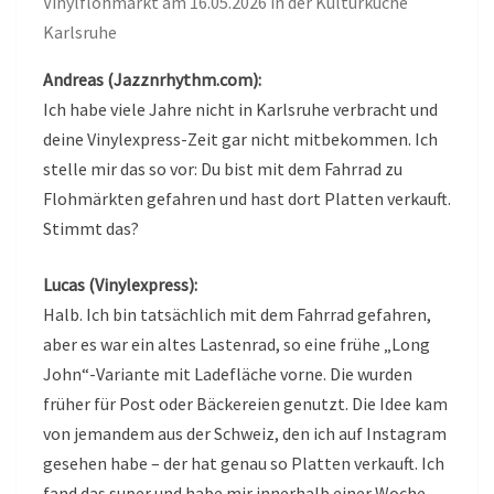
Vinylflohmarkt am 16.05.2026 in der Kulturküche
Karlsruhe
Andreas (Jazznrhythm.com):
Ich habe viele Jahre nicht in Karlsruhe verbracht und
deine Vinylexpress-Zeit gar nicht mitbekommen. Ich
stelle mir das so vor: Du bist mit dem Fahrrad zu
Flohmärkten gefahren und hast dort Platten verkauft.
Stimmt das?
Lucas (Vinylexpress):
Halb. Ich bin tatsächlich mit dem Fahrrad gefahren,
aber es war ein altes Lastenrad, so eine frühe „Long
John“-Variante mit Ladefläche vorne. Die wurden
früher für Post oder Bäckereien genutzt. Die Idee kam
von jemandem aus der Schweiz, den ich auf Instagram
gesehen habe – der hat genau so Platten verkauft. Ich
fand das super und habe mir innerhalb einer Woche