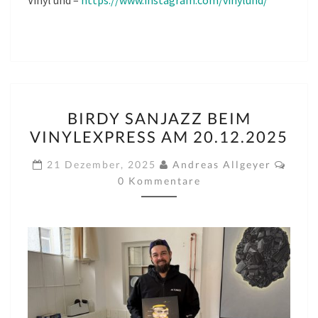
Vinyl und –
https://www.instagram.com/vinylund/
BIRDY
BIRDY SANJAZZ BEIM
SANJAZZ
VINYLEXPRESS AM 20.12.2025
BEIM
VINYLEXPRESS
Komm
21 Dezember, 2025
Andreas Allgeyer
AM
0 Kommentare
20.12.2025