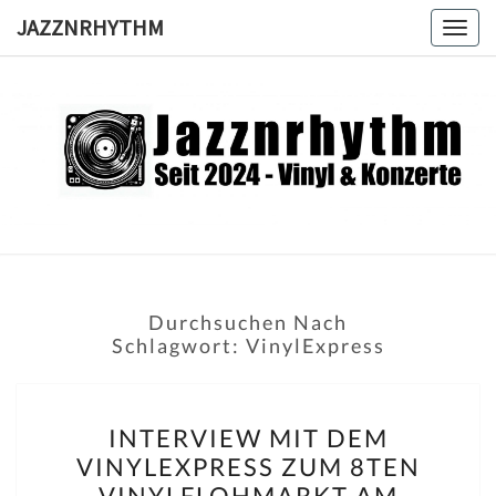
Skip
JAZZNRHYTHM
Togg
to
navig
content
JAZZNRH
Seit
2024 –
Vinyl &
Konzerte
Durchsuchen Nach
Schlagwort:
VinylExpress
INTERVIEW
INTERVIEW MIT DEM
MIT
VINYLEXPRESS ZUM 8TEN
DEM
VINYLFLOHMARKT AM