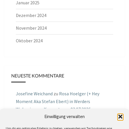
Januar 2025
Dezember 2024
November 2024
Oktober 2024
NEUESTE KOMMENTARE
Josefine Weichand
zu
Rosa Hoelger (+ Hey
Moment Aka Stefan Ebert) in Werders
Wohnzimmer Konzerte am 03.07.2026
Einwilligung verwalten
Jochen Spektralometer
zu
Jazznrhythms
Um dir ein optimales Erlebnis zu bieten, verwenden wir Technologien wie