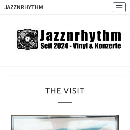
Skip
JAZZNRHYTHM
Togg
to
navig
content
JAZZNRH
Seit
2024 –
Vinyl &
Konzerte
THE
THE VISIT
VISIT