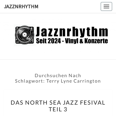
Skip
JAZZNRHYTHM
Togg
to
navig
content
JAZZNRH
Seit
2024 –
Vinyl &
Konzerte
Durchsuchen Nach
Schlagwort:
Terry Lyne Carrington
DAS
DAS NORTH SEA JAZZ FESIVAL
NORTH
TEIL 3
SEA