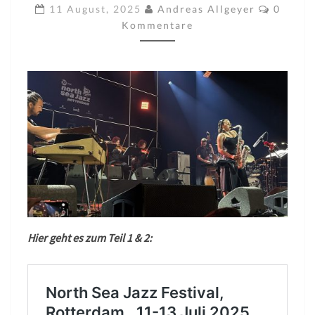
JAZZ
Kommen
11 August, 2025
Andreas Allgeyer
0
FESIVAL
Kommentare
TEIL
3
Hier geht es zum Teil 1 & 2: