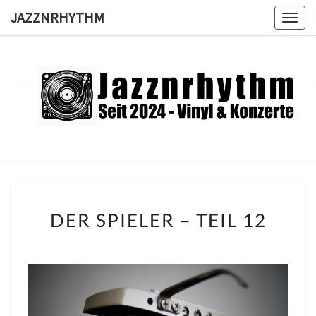
Skip
JAZZNRHYTHM
Toggl
to
content
JAZZNRH
Seit
2024 –
Vinyl &
Konzerte
DER
DER SPIELER – TEIL 12
SPIELER
–
TEIL
12