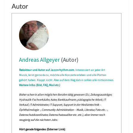
Autor
Andreas Allgeyer
(Autor)
Redakteur und Autor auf Jazznrhythm.com.
Interessiert an jeder Art
Musik, lernt gerne dazu, möchte alle Konzerte erleben und alle Platten
gehört haben. Klappt nicht. Aber auf dem Weg dahin sollen alle mitkommen.
Weitere Infos (Bild, FAQ, Mail etc.)
Bisher schon in allen möglichen Berufen tätig gewesen (DJ, Zeitungsausträger,
Hydraulik-Fachverkäufer, Autor, Bankkaufmann, pädagogische Arbeit, IT-
Verkauf, IT-Administrator, IT-Support, Support in der Medizintechnik –
Ophthalmologie -, Community-Administration – Musik, Literatur, Foto etc. -,
Datenschutzkoordinator, Datenschutzauditor etc. etc.), aber immer noch
neugierig auf die nächsten Jobs.
Hört gerade folgendes (Externer Link):