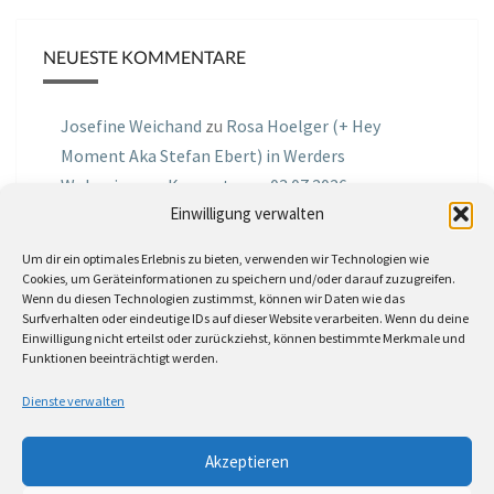
NEUESTE KOMMENTARE
Josefine Weichand
zu
Rosa Hoelger (+ Hey
Moment Aka Stefan Ebert) in Werders
Wohnzimmer Konzerte am 03.07.2026
Einwilligung verwalten
Jochen Spektralometer
zu
Jazznrhythms
Um dir ein optimales Erlebnis zu bieten, verwenden wir Technologien wie
Podcast Nr.01 vom 08.09.2025 mit Joe Astray
Cookies, um Geräteinformationen zu speichern und/oder darauf zuzugreifen.
Wenn du diesen Technologien zustimmst, können wir Daten wie das
MIRI IN THE GREEN
zu
Miri in the Green in der
Surfverhalten oder eindeutige IDs auf dieser Website verarbeiten. Wenn du deine
Einwilligung nicht erteilst oder zurückziehst, können bestimmte Merkmale und
Hemingway Lounge, am 30.05.2026
Funktionen beeinträchtigt werden.
Jörg Thurath
zu
Rene Lober
Dienste verwalten
Molle
zu
Interview mit dem Vinylexpress zum
Akzeptieren
8ten Vinylflohmarkt am 16.05.2026