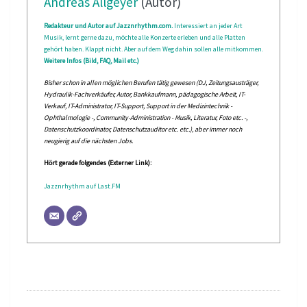
Andreas Allgeyer
(Autor)
Redakteur und Autor auf Jazznrhythm.com.
Interessiert an jeder Art
Musik, lernt gerne dazu, möchte alle Konzerte erleben und alle Platten
gehört haben. Klappt nicht. Aber auf dem Weg dahin sollen alle mitkommen.
Weitere Infos (Bild, FAQ, Mail etc.)
Bisher schon in allen möglichen Berufen tätig gewesen (DJ, Zeitungsausträger,
Hydraulik-Fachverkäufer, Autor, Bankkaufmann, pädagogische Arbeit, IT-
Verkauf, IT-Administrator, IT-Support, Support in der Medizintechnik -
Ophthalmologie -, Community-Administration - Musik, Literatur, Foto etc. -,
Datenschutzkoordinator, Datenschutzauditor etc. etc.), aber immer noch
neugierig auf die nächsten Jobs.
Hört gerade folgendes (Externer Link):
Jazznrhythm auf Last.FM