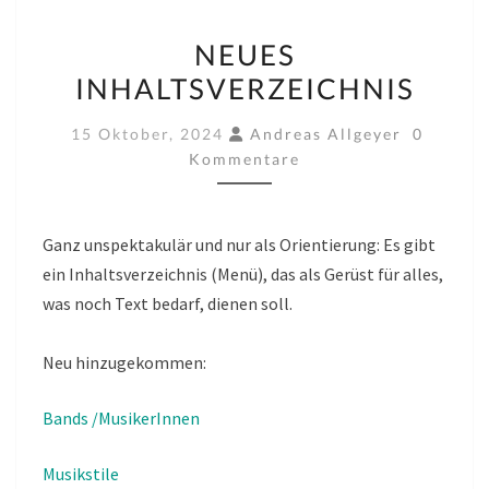
NEUES
NEUES
INHALTSVERZEICHNIS
INHALTSVERZEICHNIS
Komment
15 Oktober, 2024
Andreas Allgeyer
0
Kommentare
Ganz unspektakulär und nur als Orientierung: Es gibt
ein Inhaltsverzeichnis (Menü), das als Gerüst für alles,
was noch Text bedarf, dienen soll.
Neu hinzugekommen:
Bands /MusikerInnen
Musikstile