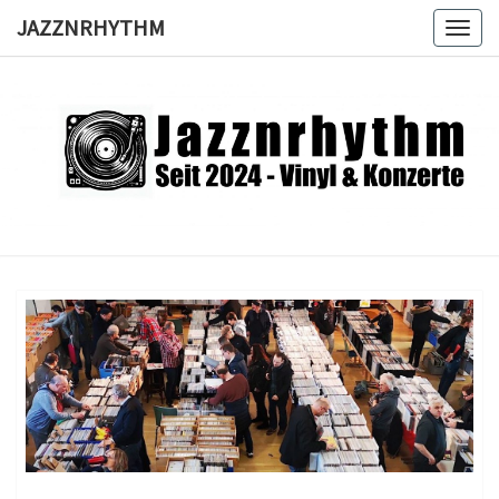
Skip
JAZZNRHYTHM
Toggl
to
content
JAZZNRH
Seit
2024 –
Vinyl &
Konzerte