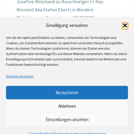
Josefine Weichand
zu
Rosa Hoelger (+ Hey
Moment Aka Stefan Ebert) in Werders
Wohnzimmer Konzerte am 03.07.2026
Einwilligung verwalten
Jochen Spektralometer
zu
Jazznrhythms
Um dir ein optimales Erlebnis zu bieten, verwenden wir Technologien wie
Podcast Nr.01 vom 08.09.2025 mit Joe Astray
Cookies, um Geräteinformationen zu speichern und/oder darauf zuzugreifen.
Wenn du diesen Technologien zustimmst, können wir Daten wie das
MIRI IN THE GREEN
zu
Miri in the Green in der
Surfverhalten oder eindeutige IDs auf dieser Website verarbeiten. Wenn du deine
Einwilligung nicht erteilst oder zurückziehst, können bestimmte Merkmale und
Hemingway Lounge, am 30.05.2026
Funktionen beeinträchtigt werden.
Jörg Thurath
zu
Rene Lober
Dienste verwalten
Molle
zu
Interview mit dem Vinylexpress zum
Akzeptieren
8ten Vinylflohmarkt am 16.05.2026
Ablehnen
Einstellungen ansehen
© 2026
|
Stolz präsentiert von
WordPress
|
Theme:
Nisarg
Cookie-Richtlinie
Datenschutzerklärung
Impressum