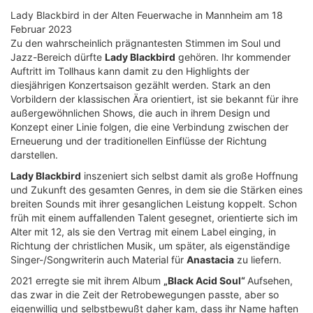
Lady Blackbird in der Alten Feuerwache in Mannheim am 18
Februar 2023
Zu den wahrscheinlich prägnantesten Stimmen im Soul und
Jazz-Bereich dürfte
Lady Blackbird
gehören. Ihr kommender
Auftritt im Tollhaus kann damit zu den Highlights der
diesjährigen Konzertsaison gezählt werden. Stark an den
Vorbildern der klassischen Ära orientiert, ist sie bekannt für ihre
außergewöhnlichen Shows, die auch in ihrem Design und
Konzept einer Linie folgen, die eine Verbindung zwischen der
Erneuerung und der traditionellen Einflüsse der Richtung
darstellen.
Lady Blackbird
inszeniert sich selbst damit als große Hoffnung
und Zukunft des gesamten Genres, in dem sie die Stärken eines
breiten Sounds mit ihrer gesanglichen Leistung koppelt. Schon
früh mit einem auffallenden Talent gesegnet, orientierte sich im
Alter mit 12, als sie den Vertrag mit einem Label einging, in
Richtung der christlichen Musik, um später, als eigenständige
Singer-/Songwriterin auch Material für
Anastacia
zu liefern.
2021 erregte sie mit ihrem Album
„Black Acid Soul“
Aufsehen,
das zwar in die Zeit der Retrobewegungen passte, aber so
eigenwillig und selbstbewußt daher kam, dass ihr Name haften