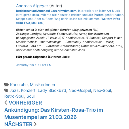
Andreas Allgeyer
(Autor)
Redakteur und Autor auf Jazznrhythm.com.
Interessiert an jeder Art Musik,
lernt gerne dazu, möchte alle Konzerte erleben und alle Platten gehört haben.
Klappt nicht. Aber auf dem Weg dahin sollen alle mitkommen.
Weitere Infos
(Bild, FAQ, Mail etc.)
Bisher schon in allen möglichen Berufen tätig gewesen (DJ,
Zeitungsausträger, Hydraulik-Fachverkäufer, Autor, Bankkaufmann,
pädagogische Arbeit, IT-Verkauf, IT-Administrator, IT-Support, Support in der
Medizintechnik - Ophthalmologie -, Community-Administration - Musik,
Literatur, Foto etc. -, Datenschutzkoordinator, Datenschutzauditor etc. etc.),
aber immer noch neugierig auf die nächsten Jobs.
Hört gerade folgendes (Externer Link):
Jazznrhythm auf Last.FM
Karlsruhe
,
MusikerInnen
Jazz
,
Konzert
,
Lady Blackbird
,
Neo-Gospel
,
Neo-Soul
,
Retro-Soul
,
Soul
Beitragsnavigation
VORHERIGER
Ankündigung: Das Kirsten-Rosa-Trio im
Musentempel am 21.03.2026
NÄCHSTER