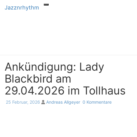
Skip
Jazznrhythm
Toggle navigation
to
content
Jazznrhythm
Seit 2024 – Vinyl & Konzerte
Ankündigung: Lady
Ankündigung:
Lady
Blackbird am
Blackbird
am
29.04.2026 im Tollhaus
29.04.2026
im
Tollhaus
Kommentare
25 Februar, 2026
Andreas Allgeyer
0 Kommentare