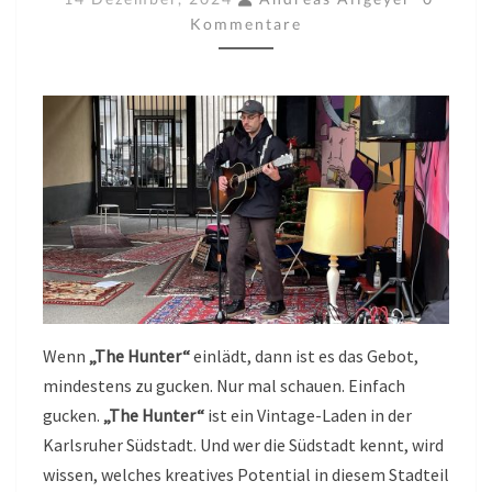
CHRISTMAS
Kommentare
MARKT
14.12.2024
Wenn
„The Hunter“
einlädt, dann ist es das Gebot,
mindestens zu gucken. Nur mal schauen. Einfach
gucken.
„The Hunter“
ist ein Vintage-Laden in der
Karlsruher Südstadt. Und wer die Südstadt kennt, wird
wissen, welches kreatives Potential in diesem Stadteil