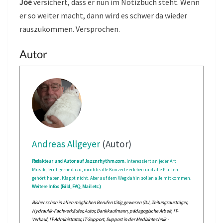
Joe
versichert, dass er nun im Notizbuch steht. Wenn
er so weiter macht, dann wird es schwer da wieder
rauszukommen. Versprochen.
Autor
Andreas Allgeyer
(Autor)
Redakteur und Autor auf Jazznrhythm.com.
Interessiert an jeder Art
Musik, lernt gerne dazu, möchte alle Konzerte erleben und alle Platten
gehört haben. Klappt nicht. Aber auf dem Weg dahin sollen alle mitkommen.
Weitere Infos (Bild, FAQ, Mail etc.)
Bisher schon in allen möglichen Berufen tätig gewesen (DJ, Zeitungsausträger,
Hydraulik-Fachverkäufer, Autor, Bankkaufmann, pädagogische Arbeit, IT-
Verkauf, IT-Administrator, IT-Support, Support in der Medizintechnik -