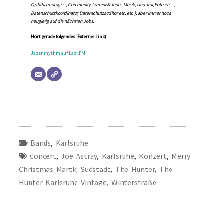
Ophthalmologie -, Community-Administration - Musik, Literatur, Foto etc. -,
Datenschutzkoordinator, Datenschutzauditor etc. etc.), aber immer noch
neugierig auf die nächsten Jobs.
Hört gerade folgendes (Externer Link):
Jazznrhythm auf Last.FM
Bands
,
Karlsruhe
Concert
,
Joe Astray
,
Karlsruhe
,
Konzert
,
Merry
Christmas Martk
,
Südstadt
,
The Hunter
,
The
Hunter Karlsruhe Vintage
,
Winterstraße