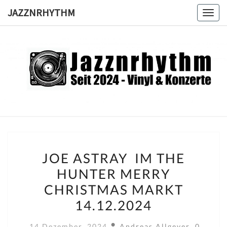
Skip
JAZZNRHYTHM
Toggl
to
content
JAZZNRH
Seit
2024 –
Vinyl &
Konzerte
JOE
JOE ASTRAY IM THE
ASTRAY
HUNTER MERRY
IM
CHRISTMAS MARKT
THE
HUNTER
14.12.2024
MERRY
Kommen
14 Dezember, 2024
Andreas Allgeyer
0