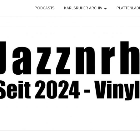
PODCASTS
KARLSRUHER ARCHIV
PLATTENLÄD
JAZZ
Seit
2024 –
Vinyl &
Konzerte