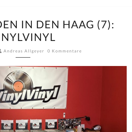
PLATTENLÄDEN
EN IN DEN HAAG (7):
IN
INYLVINYL
DEN
HAAG
Kommentare
(7):
Andreas Allgeyer
0 Kommentare
VINYLVINYL