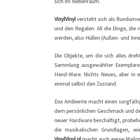
sich im Nebenraum.
VinylVinyl
versteht sich als Rundumver
und den Regalen. All die Dinge, di
werden, also Hüllen (Außen- und Inn
Die Objekte, um die sich alles dreh
Sammlung ausgewählter Exemplare 
Hand-Ware. Nichts Neues, aber in 
einmal selbst den Zustand.
Das Ambiente macht einen sorgfältig
dem persönlichen Geschmack und den
neuer Hardware beschäftigt, probehö
die musikalischen Grundlagen, w
VinylVinyl.nl
macht auch gerne Mailor