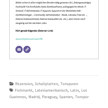
Bisher schon in allen möglichen Berufen tätig gewesen (DJ, Zeitungsausträger,
Hydraulik-Fachverkäufer, Autor, Bankkaufmann, pädagogische Arbeit, IT-
Verkauf, IT-Administrator, IT-Support, Support in der Medizintechnik -
Ophthalmologie -, Community-Administration - Musik, Literatur, Foto etc. -,
Datenschutzkoordinator, Datenschutzauditor etc. etc.), aber immer noch
neugierig auf die nächsten Jobs.
Hört gerade folgendes (Externer Link):
Jazznrhythm auf Last.FM
Rezension
,
Schallplatten
,
Tonspuren
Flohmarkt
,
Lateinamerikanisch
,
Latin
,
Los
Guairenos
,
Madrid
,
Paraguay
,
Spanien
,
Tonspur