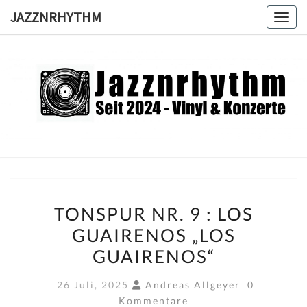
Skip
JAZZNRHYTHM
Toggl
to
content
JAZZNRH
Seit
2024 –
Vinyl &
Konzerte
TONSPUR
TONSPUR NR. 9 : LOS
NR.
GUAIRENOS „LOS
9
GUAIRENOS“
:
LOS
Kommentar
26 Juli, 2025
Andreas Allgeyer
0
GUAIRENOS
Kommentare