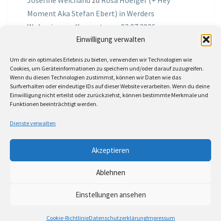
Moment Aka Stefan Ebert) in Werders
Wohnzimmer Konzerte am 03.07.2026
Einwilligung verwalten
Jochen Spektralometer
zu
Jazznrhythms
Um dir ein optimales Erlebnis zu bieten, verwenden wir Technologien wie
Podcast Nr.01 vom 08.09.2025 mit Joe Astray
Cookies, um Geräteinformationen zu speichern und/oder darauf zuzugreifen.
Wenn du diesen Technologien zustimmst, können wir Daten wie das
MIRI IN THE GREEN
zu
Miri in the Green in der
Surfverhalten oder eindeutige IDs auf dieser Website verarbeiten. Wenn du deine
Einwilligung nicht erteilst oder zurückziehst, können bestimmte Merkmale und
Hemingway Lounge, am 30.05.2026
Funktionen beeinträchtigt werden.
Jörg Thurath
zu
Rene Lober
Dienste verwalten
Molle
zu
Interview mit dem Vinylexpress zum
Akzeptieren
8ten Vinylflohmarkt am 16.05.2026
Ablehnen
Einstellungen ansehen
© 2026
|
Stolz präsentiert von
WordPress
|
Theme:
Nisarg
Cookie-Richtlinie
Datenschutzerklärung
Impressum