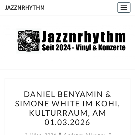
Skip
JAZZNRHYTHM
Toggl
to
content
JAZZNRH
Seit
2024 –
Vinyl &
Konzerte
DANIEL
DANIEL BENYAMIN &
BENYAMIN
SIMONE WHITE IM KOHI,
&
KULTURRAUM, AM
SIMONE
WHITE
01.03.2026
IM
Kommentar
2 März, 2026
Andreas Allgeyer
0