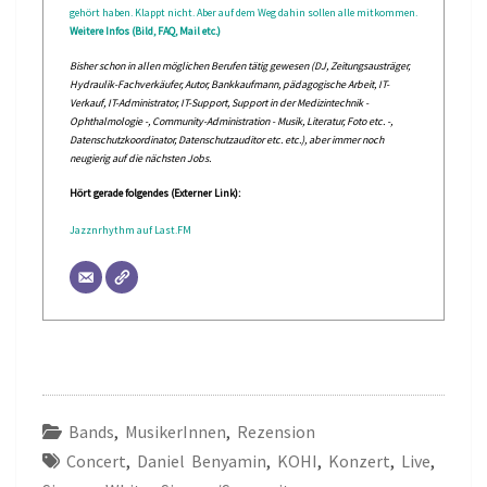
gehört haben. Klappt nicht. Aber auf dem Weg dahin sollen alle mitkommen.
Weitere Infos (Bild, FAQ, Mail etc.)
Bisher schon in allen möglichen Berufen tätig gewesen (DJ, Zeitungsausträger,
Hydraulik-Fachverkäufer, Autor, Bankkaufmann, pädagogische Arbeit, IT-
Verkauf, IT-Administrator, IT-Support, Support in der Medizintechnik -
Ophthalmologie -, Community-Administration - Musik, Literatur, Foto etc. -,
Datenschutzkoordinator, Datenschutzauditor etc. etc.), aber immer noch
neugierig auf die nächsten Jobs.
Hört gerade folgendes (Externer Link):
Jazznrhythm auf Last.FM
Bands
,
MusikerInnen
,
Rezension
Concert
,
Daniel Benyamin
,
KOHI
,
Konzert
,
Live
,