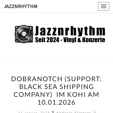
Skip
JAZZNRHYTHM
Toggl
to
content
JAZZNRH
Seit
2024 –
Vinyl &
Konzerte
DOBRANOTCH
DOBRANOTCH (SUPPORT:
(SUPPORT:
BLACK SEA SHIPPING
BLACK
COMPANY) IM KOHI AM
SEA
SHIPPING
10.01.2026
COMPANY)
Kommenta
11 Januar, 2026
Andreas Allgeyer
0