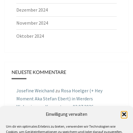
Dezember 2024
November 2024
Oktober 2024
NEUESTE KOMMENTARE
Josefine Weichand
zu
Rosa Hoelger (+ Hey
Moment Aka Stefan Ebert) in Werders
Wohnzimmer Konzerte am 03.07.2026
Einwilligung verwalten
Jochen Spektralometer
zu
Jazznrhythms
Um dir ein optimales Erlebnis zu bieten, verwenden wir Technologien wie
Podcast Nr.01 vom 08.09.2025 mit Joe Astray
Cookies, um Geräteinformationen zu speichern und/oder darauf zuzugreifen.