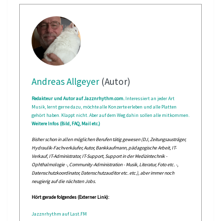
Andreas Allgeyer
(Autor)
Redakteur und Autor auf Jazznrhythm.com.
Interessiert an jeder Art
Musik, lernt gerne dazu, möchte alle Konzerte erleben und alle Platten
gehört haben. Klappt nicht. Aber auf dem Weg dahin sollen alle mitkommen.
Weitere Infos (Bild, FAQ, Mail etc.)
Bisher schon in allen möglichen Berufen tätig gewesen (DJ, Zeitungsausträger,
Hydraulik-Fachverkäufer, Autor, Bankkaufmann, pädagogische Arbeit, IT-
Verkauf, IT-Administrator, IT-Support, Support in der Medizintechnik -
Ophthalmologie -, Community-Administration - Musik, Literatur, Foto etc. -,
Datenschutzkoordinator, Datenschutzauditor etc. etc.), aber immer noch
neugierig auf die nächsten Jobs.
Hört gerade folgendes (Externer Link):
Jazznrhythm auf Last.FM