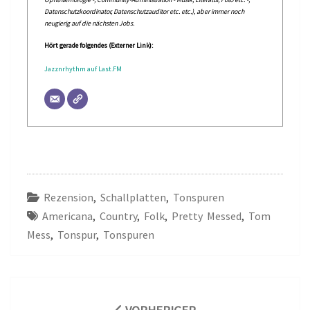
Datenschutzkoordinator, Datenschutzauditor etc. etc.), aber immer noch
neugierig auf die nächsten Jobs.
Hört gerade folgendes (Externer Link):
Jazznrhythm auf Last.FM
Rezension
,
Schallplatten
,
Tonspuren
Americana
,
Country
,
Folk
,
Pretty Messed
,
Tom
Mess
,
Tonspur
,
Tonspuren
Beitragsnavigation