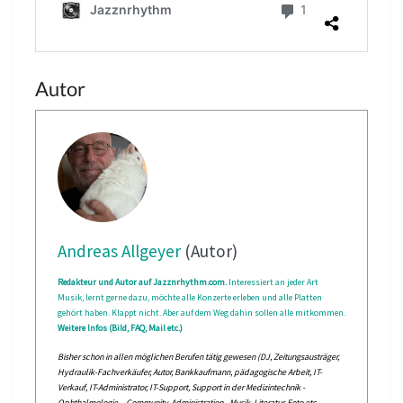
Autor
Andreas Allgeyer
(Autor)
Redakteur und Autor auf Jazznrhythm.com.
Interessiert an jeder Art
Musik, lernt gerne dazu, möchte alle Konzerte erleben und alle Platten
gehört haben. Klappt nicht. Aber auf dem Weg dahin sollen alle mitkommen.
Weitere Infos (Bild, FAQ, Mail etc.)
Bisher schon in allen möglichen Berufen tätig gewesen (DJ, Zeitungsausträger,
Hydraulik-Fachverkäufer, Autor, Bankkaufmann, pädagogische Arbeit, IT-
Verkauf, IT-Administrator, IT-Support, Support in der Medizintechnik -
Ophthalmologie -, Community-Administration - Musik, Literatur, Foto etc. -,