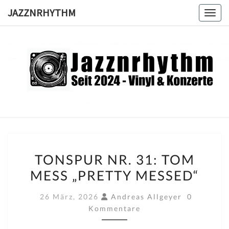
Skip
JAZZNRHYTHM
Toggl
to
content
JAZZNRH
Seit
2024 –
Vinyl &
Konzerte
TONSPUR
TONSPUR NR. 31: TOM
NR.
MESS „PRETTY MESSED“
31:
TOM
Kommenta
26 März, 2026
Andreas Allgeyer
0
MESS
Kommentare
„PRETTY