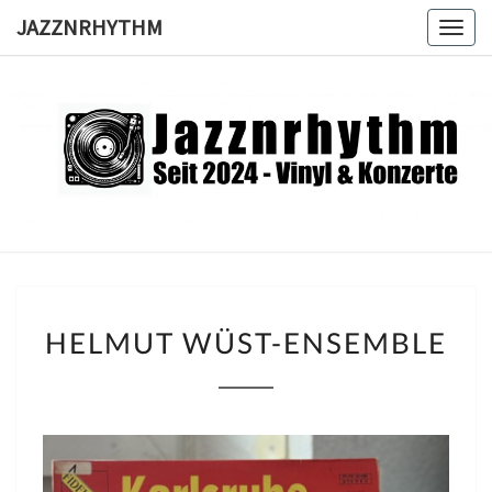
Skip
JAZZNRHYTHM
Togg
to
navig
content
JAZZNRH
Seit
2024 –
Vinyl &
Konzerte
HELMUT
HELMUT WÜST-ENSEMBLE
WÜST-
ENSEMBLE