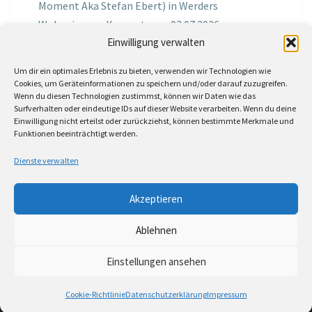
Moment Aka Stefan Ebert) in Werders
Wohnzimmer Konzerte am 03.07.2026
Einwilligung verwalten
Jochen Spektralometer
zu
Jazznrhythms
Um dir ein optimales Erlebnis zu bieten, verwenden wir Technologien wie
Podcast Nr.01 vom 08.09.2025 mit Joe Astray
Cookies, um Geräteinformationen zu speichern und/oder darauf zuzugreifen.
Wenn du diesen Technologien zustimmst, können wir Daten wie das
MIRI IN THE GREEN
zu
Miri in the Green in der
Surfverhalten oder eindeutige IDs auf dieser Website verarbeiten. Wenn du deine
Einwilligung nicht erteilst oder zurückziehst, können bestimmte Merkmale und
Hemingway Lounge, am 30.05.2026
Funktionen beeinträchtigt werden.
Jörg Thurath
zu
Rene Lober
Dienste verwalten
Molle
zu
Interview mit dem Vinylexpress zum
Akzeptieren
8ten Vinylflohmarkt am 16.05.2026
Ablehnen
Einstellungen ansehen
© 2026
|
Stolz präsentiert von
WordPress
|
Theme:
Nisarg
Cookie-Richtlinie
Datenschutzerklärung
Impressum