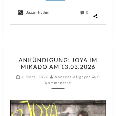
ANKÜNDIGUNG:
ANKÜNDIGUNG: JOYA IM
JOYA
MIKADO AM 13.03.2026
IM
MIKADO
Komment
4 März, 2026
Andreas Allgeyer
0
AM
Kommentare
13.03.2026