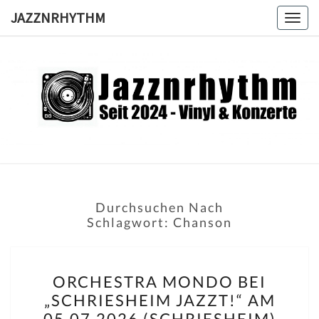
Skip
JAZZNRHYTHM
Togg
to
navig
content
JAZZNRH
Seit
2024 –
Vinyl &
Konzerte
Durchsuchen Nach
Schlagwort:
Chanson
ORCHESTRA
ORCHESTRA MONDO BEI
MONDO
„SCHRIESHEIM JAZZT!“ AM
BEI
05.07.2026 (SCHRIESHEIM)