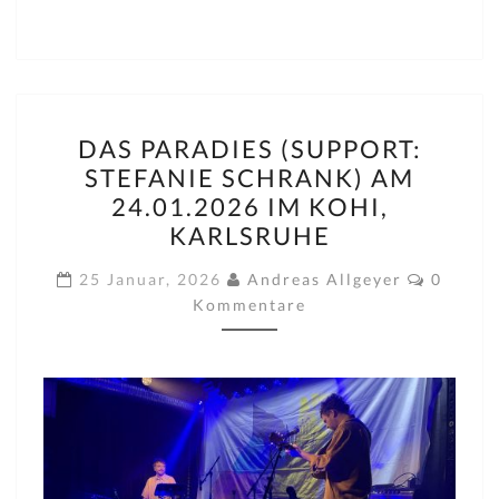
DAS
DAS PARADIES (SUPPORT:
PARADIES
STEFANIE SCHRANK) AM
(SUPPORT:
24.01.2026 IM KOHI,
STEFANIE
KARLSRUHE
SCHRANK)
Kommen
AM
25 Januar, 2026
Andreas Allgeyer
0
Kommentare
24.01.2026
IM
KOHI,
KARLSRUHE