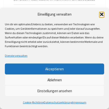
Swinsian – Große Musiksammlungen auf dem Mac
Einwilligung verwalten
verwalten (1)
Um dir ein optimales Erlebnis zu bieten, verwenden wir Technologien wie
Cookies, um Geräteinformationen zu speichern und/oder darauf zuzugreifen.
Wenn du diesen Technologien zustimmst, können wir Daten wie das
Surfverhalten oder eindeutige IDs auf dieser Website verarbeiten. Wenn du deine
Einwilligung nicht erteilst oder zurückziehst, können bestimmte Merkmale und
ARCHIV
Funktionen beeinträchtigt werden.
Dienste verwalten
August 2026
Akzeptieren
Juli 2026
Ablehnen
Juni 2026
Einstellungen ansehen
Mai 2026
Cookie-Richtlinie
Datenschutzerklärung
Impressum
April 2026