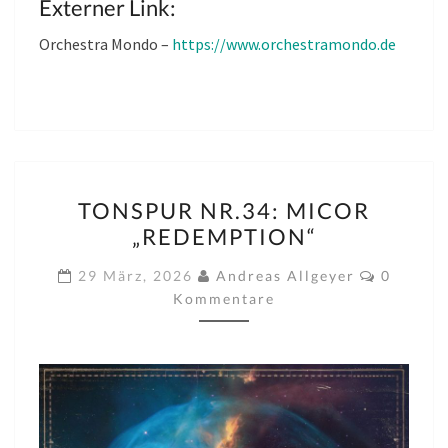
Externer Link:
Orchestra Mondo –
https://www.orchestramondo.de
TONSPUR
TONSPUR NR.34: MICOR
NR.34:
„REDEMPTION“
MICOR
„REDEMPTION“
Komment
29 März, 2026
Andreas Allgeyer
0
Kommentare