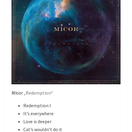
Micor
„Redemption“
Redemption I
It’s everywhere
Love is deeper
Cat’s wouldn’t do it