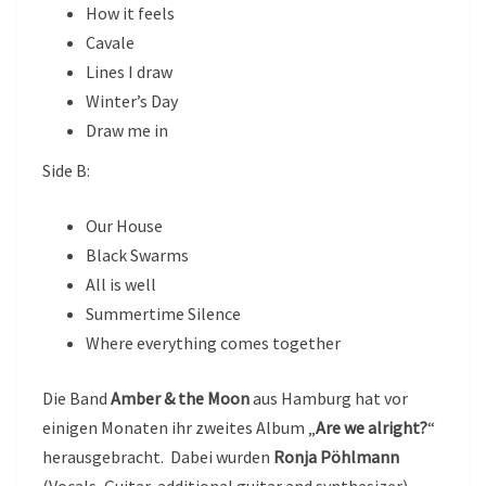
How it feels
Cavale
Lines I draw
Winter’s Day
Draw me in
Side B:
Our House
Black Swarms
All is well
Summertime Silence
Where everything comes together
Die Band
Amber & the Moon
aus Hamburg hat vor
einigen Monaten ihr zweites Album „
Are we alright?
“
herausgebracht. Dabei wurden
Ronja Pöhlmann
(Vocals, Guitar, additional guitar and synthesizer),