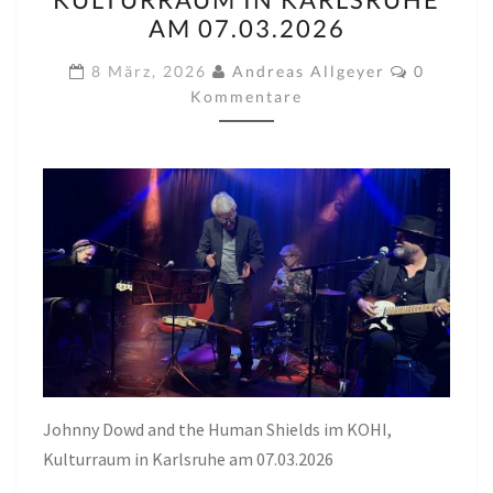
THE
AM 07.03.2026
HUMAN
Komment
SHIELDS
8 März, 2026
Andreas Allgeyer
0
Kommentare
IM
KOHI,
KULTURRAUM
IN
KARLSRUHE
AM
07.03.2026
Johnny Dowd and the Human Shields im KOHI,
Kulturraum in Karlsruhe am 07.03.2026