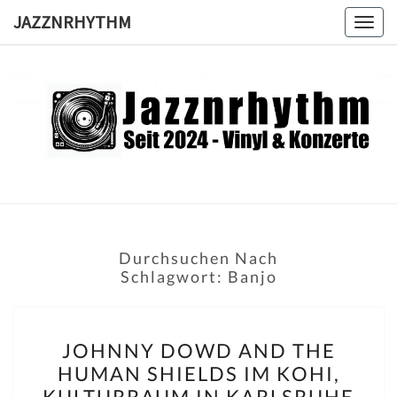
Skip
JAZZNRHYTHM
Togg
to
navig
content
JAZZNRH
Seit
2024 –
Vinyl &
Konzerte
Durchsuchen Nach
Schlagwort:
Banjo
JOHNNY
JOHNNY DOWD AND THE
DOWD
HUMAN SHIELDS IM KOHI,
AND
KULTURRAUM IN KARLSRUHE