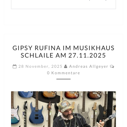
GIPSY
GIPSY RUFINA IM MUSIKHAUS
RUFINA
SCHLAILE AM 27.11.2025
IM
MUSIKHAUS
Komm
28 November, 2025
Andreas Allgeyer
SCHLAILE
0 Kommentare
AM
27.11.2025