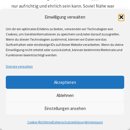
nur aufrichtig und ehrlich sein kann. Soviel Nähe war
spürbar, das macht den Charme. Und gelingt ihm mit
Einwilligung verwalten
beneidenswerter Selbstironie.
Um dir ein optimales Erlebnis zu bieten, verwenden wir Technologien wie
Cookies, um Geräteinformationen zu speichern und/oder darauf zuzugreifen.
Der Abend war rund. Wurde unplugged beendet, also
Wenn du diesen Technologien zustimmst, können wir Daten wie das
ohne Strom. Wirkte dann erstaunlich ruhig, privat und
Surfverhalten oder eindeutige IDs auf dieser Website verarbeiten. Wenn du deine
Einwilligung nicht erteilst oder zurückziehst, können bestimmte Merkmale und
wie ein Abschiedsgruß. Den man gerne mitnahm.
Funktionen beeinträchtigt werden.
Externer Link:
Dienste verwalten
https://www.robertcarlblank.de
Akzeptieren
Ablehnen
Einstellungen ansehen
Seitennummerierung
der
2
Weiter
1
Cookie-Richtlinie
Datenschutzerklärung
Impressum
Beiträge