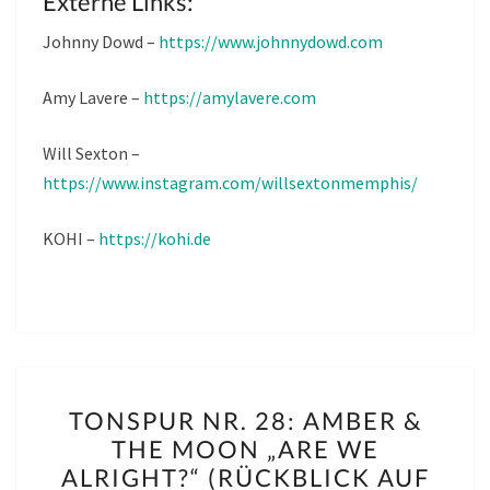
Externe Links:
Johnny Dowd –
https://www.johnnydowd.com
Amy Lavere –
https://amylavere.com
Will Sexton –
https://www.instagram.com/willsextonmemphis/
KOHI –
https://kohi.de
TONSPUR
TONSPUR NR. 28: AMBER &
NR.
THE MOON „ARE WE
28:
ALRIGHT?“ (RÜCKBLICK AUF
AMBER